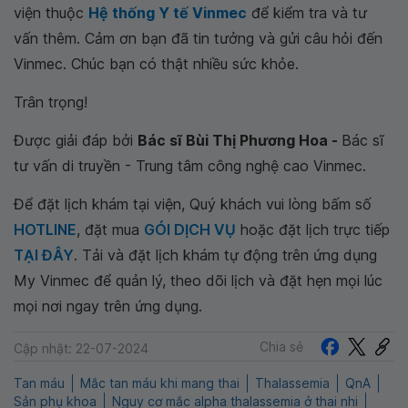
viện thuộc
Hệ thống Y tế Vinmec
để kiểm tra và tư
vấn thêm. Cảm ơn bạn đã tin tưởng và gửi câu hỏi đến
Vinmec. Chúc bạn có thật nhiều sức khỏe.
Trân trọng!
Được giải đáp bởi
Bác sĩ Bùi Thị Phương Hoa -
Bác sĩ
tư vấn di truyền - Trung tâm công nghệ cao Vinmec.
Để đặt lịch khám tại viện, Quý khách vui lòng bấm số
HOTLINE
, đặt mua
GÓI DỊCH VỤ
hoặc đặt lịch trực tiếp
TẠI ĐÂY
. Tải và đặt lịch khám tự động trên ứng dụng
My Vinmec để quản lý, theo dõi lịch và đặt hẹn mọi lúc
mọi nơi ngay trên ứng dụng.
Chia sẻ
Cập nhật: 22-07-2024
Tan máu
Mắc tan máu khi mang thai
Thalassemia
QnA
Sản phụ khoa
Nguy cơ mắc alpha thalassemia ở thai nhi