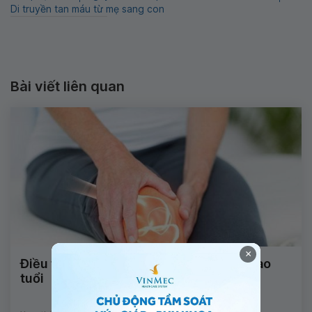
Di truyền tan máu từ mẹ sang con
Bài viết liên quan
×
Điều trị đau cơ xương khớp cho người cao
tuổi