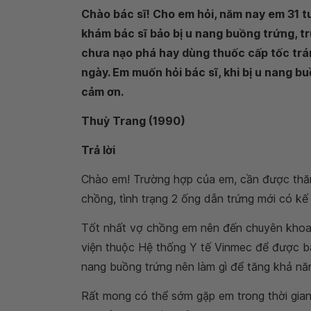
Chào bác sĩ! Cho em hỏi, năm nay em 31 t
khám bác sĩ bảo bị u nang buồng trứng, t
chưa nạo phá hay dùng thuốc cấp tốc trán
ngày. Em muốn hỏi bác sĩ, khi bị u nang b
cảm ơn.
Thuỳ Trang (1990)
Trả lời
Chào em! Trường hợp của em, cần được thăm 
chồng, tình trạng 2 ống dẫn trứng mới có kế 
Tốt nhất vợ chồng em nên đến chuyên khoa H
viện thuộc Hệ thống Y tế Vinmec để được bác
nang buồng trứng nên làm gì để tăng khả nă
Rất mong có thể sớm gặp em trong thời gian