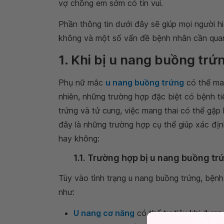
vợ chồng em sớm có tin vui.
Phần thông tin dưới đây sẽ giúp mọi người h
không và một số vấn đề bệnh nhân cần quan
1. Khi bị u nang buồng trứ
Phụ nữ mắc
u nang buồng trứng
có thể man
nhiên, những trường hợp đặc biệt có bệnh ti
trứng và tử cung, việc mang thai có thể gặp
đây là những trường hợp cụ thể giúp xác đị
hay không:
1.1. Trường hợp bị u nang buồng tr
Tùy vào tình trạng u nang buồng trứng, bện
như:
U nang cơ năng
có thể tự tiêu khi được 