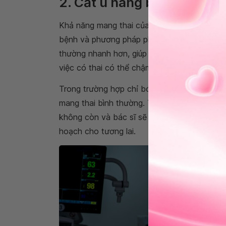
2. Cắt u nang buồng trứng
Khả năng mang thai của bệnh nhân sau
phẫ
bệnh và phương pháp phẫu thuật được áp dụn
thường nhanh hơn, giúp khả năng mang thai 
việc có thai có thể chậm hơn, tùy thuộc và
Trong trường hợp chỉ bóc tách khối u hoặc 
mang thai bình thường. Tuy nhiên, nếu phải 
không còn và bác sĩ sẽ đưa ra những lời khu
hoạch cho tương lai.