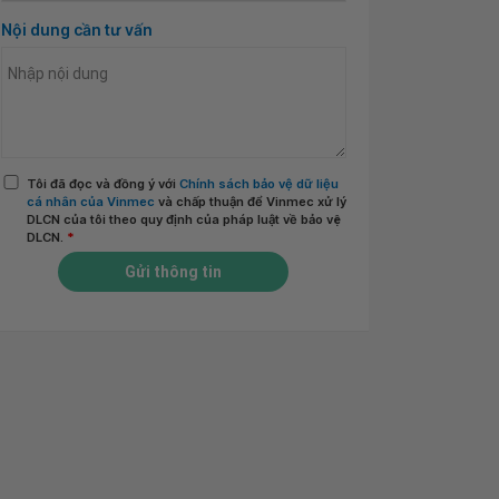
Nội dung cần tư vấn
Tôi đã đọc và đồng ý với
Chính sách bảo vệ dữ liệu
cá nhân của Vinmec
và chấp thuận để Vinmec xử lý
DLCN của tôi theo quy định của pháp luật về bảo vệ
DLCN.
*
Gửi thông tin