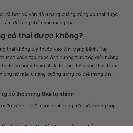
iểu rõ hơn về vấn đề u nang buồng trứng có thai được
 tâm để tăng khả năng mang thai.
ng có thai được không?
g thai không tùy thuộc vào tình trạng bệnh. Tuy
ến triển phức tạp hoặc ảnh hưởng trực tiếp đến buồng
 khó khăn hoặc thậm chí là không thể mang thai. Dưới
nh phụ nữ mắc u nang buồng trứng có thể mang thai
ứng có thể mang thai tự nhiên
h nhân vẫn có thể mang thai trong một số trường hợp
điều trị kịp thời. Do đó, phụ nữ vẫn có khả năng