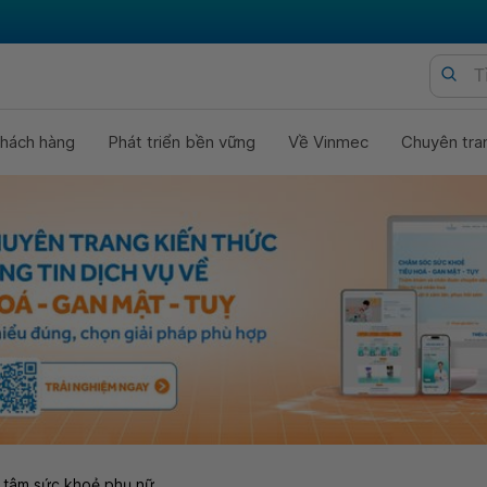
hách hàng
Phát triển bền vững
Về Vinmec
Chuyên tra
 tâm sức khoẻ phụ nữ