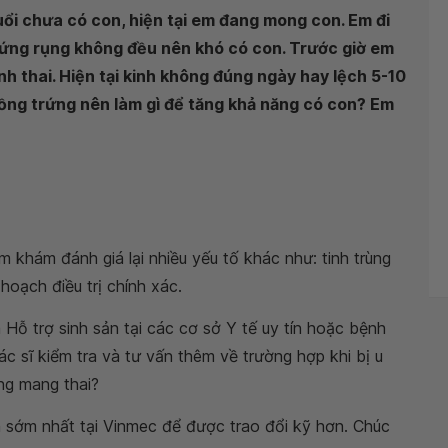
uổi chưa có con, hiện tại em đang mong con. Em đi
rứng rụng không đều nên khó có con. Trước giờ em
h thai. Hiện tại kinh không đúng ngày hay lệch 5-10
uồng trứng nên làm gì để tăng khả năng có con? Em
khám đánh giá lại nhiều yếu tố khác như: tinh trùng
hoạch điều trị chính xác.
ỗ trợ sinh sản tại các cơ sở Y tế uy tín hoặc bệnh
 sĩ kiểm tra và tư vấn thêm về trường hợp khi bị u
ng mang thai?
 sớm nhất tại Vinmec để được trao đổi kỹ hơn. Chúc