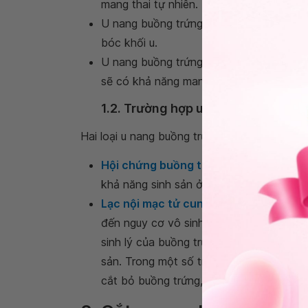
mang thai tự nhiên.
U nang buồng trứng một bên (phải hoặc 
bóc khối u.
U nang buồng trứng hai bên đã phẫu thuậ
sẽ có khả năng mang thai thấp hơn.
1.2. Trường hợp u nang buồng trứn
Hai loại u nang buồng trứng gây cản trở kh
Hội chứng buồng trứng đa nang
(PCOS)
khả năng sinh sản ở phụ nữ.
Lạc nội mạc tử cung
khi phát triển đến
đến nguy cơ vô sinh ở phụ nữ. Ngoài ra,
sinh lý của buồng trứng, ảnh hưởng đến 
sản. Trong một số trường hợp nghiêm trọn
cắt bỏ buồng trứng, khiến phụ nữ đối mặ