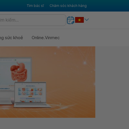
Tìm bác sĩ
Chăm sóc khách hàng
ng sức khoẻ
Online.Vinmec