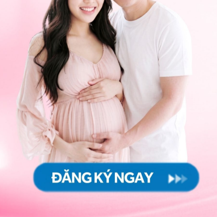
 có thai được không?
u thuật u nang buồng trứng
phụ thuộc vào tình trạng
g. Nếu bệnh nhân được mổ nội soi, quá trình hồi phục
trở lại sớm hơn. Ngược lại, với phương pháp mổ mở,
o thể trạng và mức độ hồi phục của từng người.
cắt bỏ một bên buồng trứng, bệnh nhân vẫn có thể
cắt bỏ cả hai bên buồng trứng, khả năng mang thai sẽ
yên phù hợp để hỗ trợ người bệnh trong việc lên kế