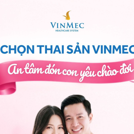
trái), đã cắt một bên buồng trứng hoặc phẫu thuật
t cắt bỏ khối u. Tuy nhiên, chị em ở trường hợp này
g không thể mang thai
ả năng mang thai bao gồm:
 gây rối loạn quá trình phóng noãn, dẫn đến giảm
 kích thước lớn có thể gây tắc ống dẫn trứng, dẫn
 tình trạng này còn có thể làm xáo trộn chức năng
dự trữ buồng trứng, từ đó làm giảm khả năng sinh
g, việc điều trị u lạc nội mạc tử cung đòi hỏi phải
t với nguy cơ vô sinh hoàn toàn.