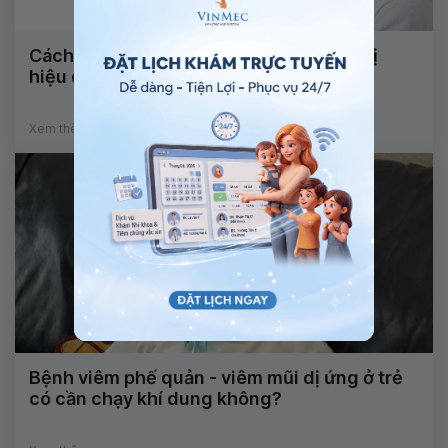
Cách vệ sinh mũi xoang và thuốc điều trị
hiệu quả
Xem thêm
Bệnh viêm phế quản - viêm mũi dị ứng ở trẻ
có cần chạy khí dung không?