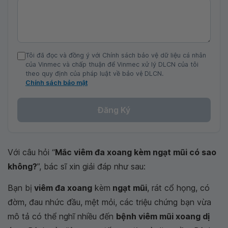
Tôi đã đọc và đồng ý với Chính sách bảo vệ dữ liệu cá nhân
của Vinmec và chấp thuận để Vinmec xử lý DLCN của tôi
theo quy định của pháp luật về bảo vệ DLCN.
Chính sách bảo mật
Đăng Ký
Với câu hỏi “
Mắc viêm đa xoang kèm ngạt mũi có sao
không?
”, bác sĩ xin giải đáp như sau:
Bạn bị
viêm đa xoang
kèm
ngạt mũi
, rát cổ họng, có
đờm, đau nhức đầu, mệt mỏi, các triệu chứng bạn vừa
mô tả có thể nghĩ nhiều đến
bệnh viêm mũi xoang dị