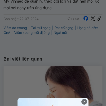
My Vinmec để quản lý, theo dõi lịch và đặt hẹn mọi lúc
mọi nơi ngay trên ứng dụng.
Chia sẻ
Cập nhật: 22-07-2024
Viêm đa xoang
Tai mũi họng
Rát cổ họng
Họng có đờm
QnA
Viêm xoang mũi dị ứng
Ngạt mũi
Bài viết liên quan
×