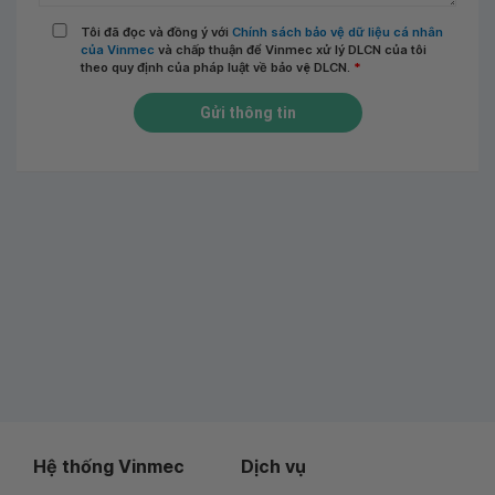
Tôi đã đọc và đồng ý với
Chính sách bảo vệ dữ liệu cá nhân
của Vinmec
và chấp thuận để Vinmec xử lý DLCN của tôi
theo quy định của pháp luật về bảo vệ DLCN.
*
Gửi thông tin
Hệ thống Vinmec
Dịch vụ