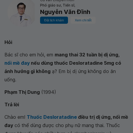
Phó giáo sư, Tiến sĩ,
Nguyễn Văn Đĩnh
Đặt lịch khám
Xem chi tiết
Hỏi
Bác sĩ cho em hỏi, em
mang thai 32 tuần bị dị ứng,
nổi mề đay
nếu dùng thuốc Desloratadine 5mg có
ảnh hưởng gì không
ạ? Em bị dị ứng không do ăn
uống.
Phạm Thị Dung
(1994)
Trả lời
Chào em!
Thuốc Desloratadine
điều trị dị ứng, nổi mề
đay
có thể dùng được cho phụ nữ mang thai. Thuốc