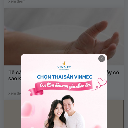
Xem thêm
×
Tê cánh tay kèm đau gót chân khi ngủ dậy có
sao không?
Xem thêm