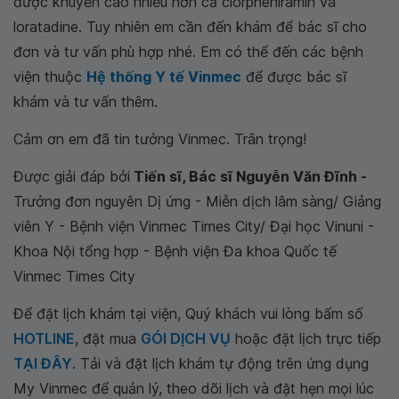
được khuyến cáo nhiều hơn cả clorpheniramin và
loratadine. Tuy nhiên em cần đến khám để bác sĩ cho
đơn và tư vấn phù hợp nhé. Em có thể đến các bệnh
viện thuộc
Hệ thống Y tế Vinmec
để được bác sĩ
khám và tư vấn thêm.
Cảm ơn em đã tin tưởng Vinmec. Trân trọng!
Được giải đáp bởi
Tiến sĩ, Bác sĩ Nguyễn Văn Đĩnh -
Trưởng đơn nguyên Dị ứng - Miễn dịch lâm sàng/ Giảng
viên Y - Bệnh viện Vinmec Times City/ Đại học Vinuni -
Khoa Nội tổng hợp - Bệnh viện Đa khoa Quốc tế
Vinmec Times City
Để đặt lịch khám tại viện, Quý khách vui lòng bấm số
HOTLINE
, đặt mua
GÓI DỊCH VỤ
hoặc đặt lịch trực tiếp
TẠI ĐÂY
. Tải và đặt lịch khám tự động trên ứng dụng
My Vinmec để quản lý, theo dõi lịch và đặt hẹn mọi lúc