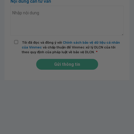
Nội dung cần tư vấn
Tôi đã đọc và đồng ý với
Chính sách bảo vệ dữ liệu cá nhân
của Vinmec
và chấp thuận để Vinmec xử lý DLCN của tôi
theo quy định của pháp luật về bảo vệ DLCN.
*
Gửi thông tin