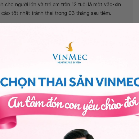
 cho người lớn và trẻ em trên 12 tuổi là một vắc-xin
cáo tốt nhất tránh thai trong 03 tháng sau tiêm.
thủy đậu
cũng không có gì đáng nguy hiểm vì theo
có thể mang thai.
 giá sự phát triển của thai. Chúc em một thai kỳ mạnh
cơ sở Y tế uy tín tại các bệnh viện thuộc
n môn kiểm tra và giải đáp cụ thể dựa trên tình trạng
i sau khi tiêm mũi 2 thủy đậu 1 tháng có ảnh hưởng
ồng Chính
- Bác sĩ Sản phụ khoa - Trung tâm Phụ sản
ity.
ng bấm số
HOTLINE
, đặt mua
GÓI DỊCH VỤ
hoặc đặt
 tự động trên ứng dụng My Vinmec để quản lý, theo dõi
g dụng.