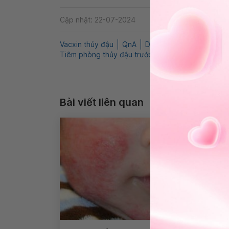
Cập nhật: 22-07-2024
Vacxin thủy đậu
QnA
Dị tật thai nhi
Mang thai
Tiêm phòng thủy đậu trước mang thai
Bài viết liên quan