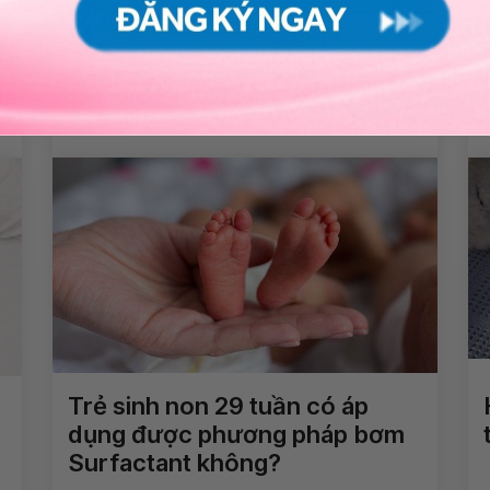
Loạn sản sụn xương: Nguyên
nhân, triệu chứng, chẩn đoán
và điều trị
Xem thêm
Trẻ sinh non 29 tuần có áp
dụng được phương pháp bơm
Surfactant không?