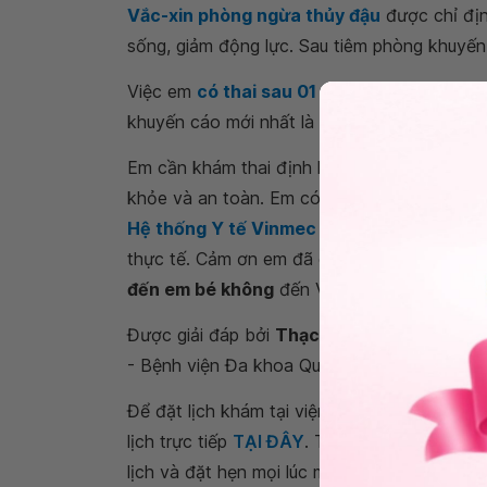
Vắc-xin phòng ngừa thủy đậu
được chỉ định
sống, giảm động lực. Sau tiêm phòng khuyến 
Việc em
có thai sau 01 tháng tiêm phòng 
khuyến cáo mới nhất là sau tiêm 28 ngày là 
Em cần khám thai định kỳ và siêu âm để đánh
khỏe và an toàn. Em có thể đi khám tại các 
Hệ thống Y tế Vinmec
để được bác sĩ chuyê
thực tế. Cảm ơn em đã gửi câu hỏi
mang tha
đến em bé không
đến Vinmec.
Được giải đáp bởi
Thạc sĩ, Bác sĩ Vũ Thị H
- Bệnh viện Đa khoa Quốc tế Vinmec Times C
Để đặt lịch khám tại viện, Quý khách vui lò
lịch trực tiếp
TẠI ĐÂY
. Tải và đặt lịch khám
lịch và đặt hẹn mọi lúc mọi nơi ngay trên ứn