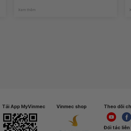
Xem thêm
Tải App MyVinmec
Vinmec shop
Theo dõi ch
Đối tác liên