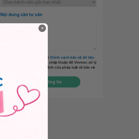
Nội dung cần tư vấn
×
Tôi đã đọc và đồng ý với
Chính sách bảo vệ dữ liệu
cá nhân của Vinmec
và chấp thuận để Vinmec xử lý
DLCN của tôi theo quy định của pháp luật về bảo vệ
DLCN.
*
Gửi thông tin