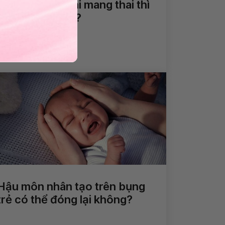
U xơ tử cung khi mang thai thì
điều trị thế nào?
Xem thêm
Hậu môn nhân tạo trên bụng
trẻ có thể đóng lại không?