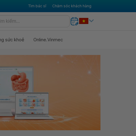
Tìm bác sĩ
Chăm sóc khách hàng
ng sức khoẻ
Online.Vinmec