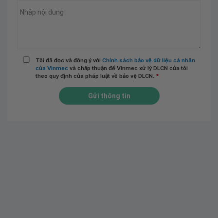
Tôi đã đọc và đồng ý với
Chính sách bảo vệ dữ liệu cá nhân
của Vinmec
và chấp thuận để Vinmec xử lý DLCN của tôi
theo quy định của pháp luật về bảo vệ DLCN.
*
Gửi thông tin