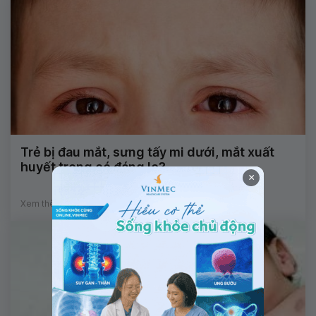
Trẻ bị đau mắt, sưng tấy mi dưới, mắt xuất
huyết trong có đáng lo?
×
Xem thêm