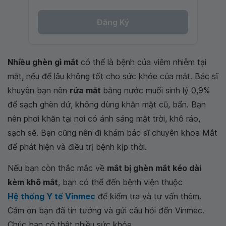
Đăng Ký
Nhiều ghèn gì mắt
có thể là bệnh của viêm nhiễm tại
mắt, nếu để lâu không tốt cho sức khỏe của mắt. Bác sĩ
khuyên bạn nên
rửa mắt
bằng nước muối sinh lý 0,9%
để sạch ghèn dử, không dùng khăn mặt cũ, bẩn. Bạn
nên phơi khăn tại nơi có ánh sáng mặt trời, khô ráo,
sạch sẽ. Bạn cũng nên đi khám bác sĩ chuyên khoa Mắt
để phát hiện và điều trị bệnh kịp thời.
Nếu bạn còn thắc mắc về
mắt bị ghèn mắt kéo dài
kèm khô mắt
, bạn có thể đến bệnh viện thuộc
Hệ thống Y tế Vinmec
để kiểm tra và tư vấn thêm.
Cảm ơn bạn đã tin tưởng và gửi câu hỏi đến Vinmec.
Chúc bạn có thật nhiều sức khỏe.