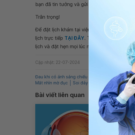
bạn đã tin tưởng và gửi câu hỏi đến Vinmec.
Trân trọng!
Để đặt lịch khám tại viện, Quý khách vui lò
lịch trực tiếp
TẠI ĐÂY
. Tải và đặt lịch khám
lịch và đặt hẹn mọi lúc mọi nơi ngay trên ứn
Cập nhật: 22-07-2024
Đau khi có ánh sáng chiếu vào
QnA
Mắt
Tăn
Mắt nhìn mờ đục
Soi đáy mắt
Bài viết liên quan