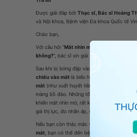
Trả lời
Được giải đáp bởi
Thạc sĩ, Bác sĩ Hoàng T
và Nội khoa, Bệnh viện Đa khoa Quốc tế Vi
Chào bạn,
Với câu hỏi “
Mắt nhìn mờ đục, đau khi ánh 
không?
”, bác sĩ xin giải đáp như sau:
Sau khi bị bóng đập vào mắt, hiện tượng
mắ
chiếu vào mắt
là biểu hiện có thể gặp trong
mắt
(như xuất huyết tiền phòng, xuất huyết
màng bồ đào. Những tổn thương trên đều rất
khiến mắt nhìn mờ, rất khó hồi phục. Bởi 
giá thị lực, đo nhãn áp, soi đáy mắt để được
Nếu bạn còn thắc mắc về
mắt nhìn mờ đục,
mắt
, bạn có thể đến bệnh viện thuộc
Hệ th