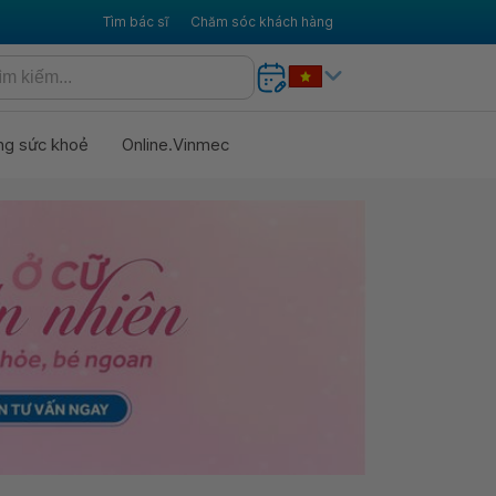
Tìm bác sĩ
Chăm sóc khách hàng
ng sức khoẻ
Online.Vinmec