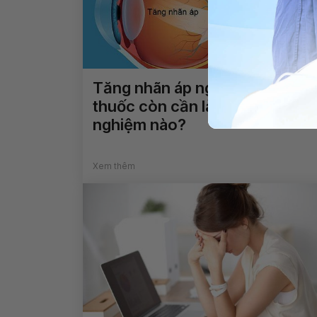
Tăng nhãn áp ngoài uống
thuốc còn cần làm thêm xét
nghiệm nào?
Xem thêm