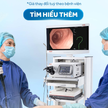
 Chúc bạn có thật nhiều sức khỏe.
ng bấm số
HOTLINE
, đặt mua
GÓI DỊCH VỤ
hoặc đặt
 tự động trên ứng dụng My Vinmec để quản lý, theo dõi
g dụng.
Chia sẻ
g nhãn áp
Bóng đập vào mắt
Xuất huyết trong mắt