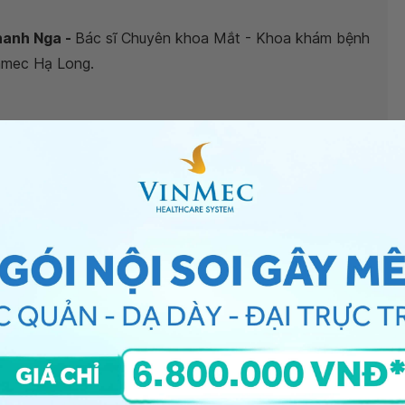
hanh Nga -
Bác sĩ Chuyên khoa Mắt - Khoa khám bệnh
nmec Hạ Long.
sáng chiếu vào sau khi bóng đập vào mắt có sao
t nhìn mờ đục
, nhiều vằn đen và
đau khi có ánh sáng
 nhiều bệnh lý, hay gặp nhất là do có
xuất huyết trong
 dịch kính) có thể kèm theo tăng nhãn áp hoặc viêm
 nguy hiểm và cần được điều trị sớm. Nếu để lâu sẽ
vậy, bạn nên đến khám chuyên khoa Mắt để khám đánh
 chẩn đoán và có hướng điều trị kịp thời, phù hợp.
 đau khi ánh sáng chiếu vào sau khi bóng đập vào
ống Y tế Vinmec
để kiểm tra và tư vấn thêm. Cảm ơn