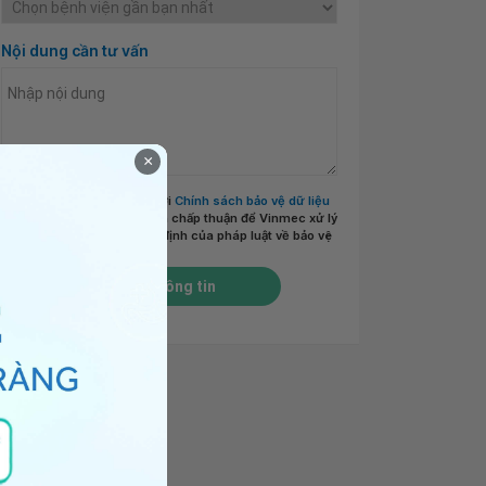
Nội dung cần tư vấn
×
Tôi đã đọc và đồng ý với
Chính sách bảo vệ dữ liệu
cá nhân của Vinmec
và chấp thuận để Vinmec xử lý
DLCN của tôi theo quy định của pháp luật về bảo vệ
DLCN.
*
Gửi thông tin