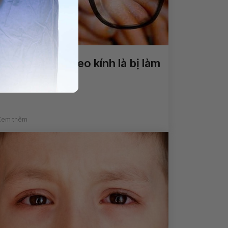
Mắt bị mờ khi đeo kính là bị làm
sao?
Xem thêm