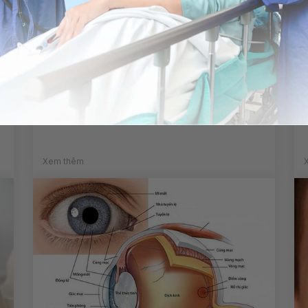
Bị di lệch xương sau bó lá cố
định có thể mổ được không?
Xem thêm