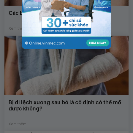
Các bệnh lý thường gặp ở giác mạc
Xem thêm
Bị di lệch xương sau bó lá cố định có thể mổ
được không?
Xem thêm