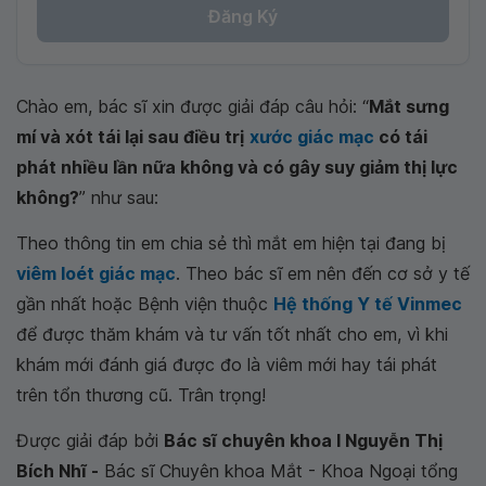
Đăng Ký
Chào em, bác sĩ xin được giải đáp câu hỏi: “
Mắt sưng
mí và xót tái lại sau điều trị
xước giác mạc
có tái
phát nhiều lần nữa không và có gây suy giảm thị lực
không?
” như sau:
Theo thông tin em chia sẻ thì mắt em hiện tại đang bị
viêm loét giác mạc
. Theo bác sĩ em nên đến cơ sở y tế
gần nhất hoặc Bệnh viện thuộc
Hệ thống Y tế Vinmec
để được thăm khám và tư vấn tốt nhất cho em, vì khi
khám mới đánh giá được đo là viêm mới hay tái phát
trên tổn thương cũ. Trân trọng!
Được giải đáp bởi
Bác sĩ chuyên khoa I Nguyễn Thị
Bích Nhĩ -
Bác sĩ Chuyên khoa Mắt - Khoa Ngoại tổng