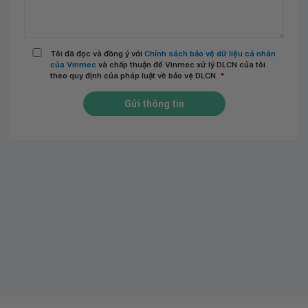
Tôi đã đọc và đồng ý với
Chính sách bảo vệ dữ liệu cá nhân
của Vinmec
và chấp thuận để Vinmec xử lý DLCN của tôi
theo quy định của pháp luật về bảo vệ DLCN.
*
Gửi thông tin