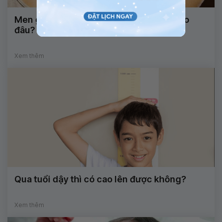
Men gan cao, mẩn ngứa khắp người là do
đâu?
Xem thêm
Qua tuổi dậy thì có cao lên được không?
Xem thêm