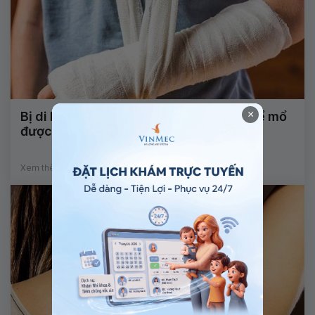
×
Bị di lệch xương sau bó lá cố định có thể mổ
được không?
Xem thêm