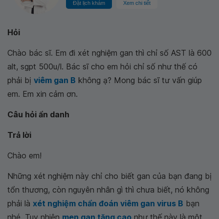
Đặt lịch khám
Xem chi tiết
Hỏi
Chào bác sĩ. Em đi xét nghiệm gan thì chỉ số AST là 600
alt, sgpt 500u/l. Bác sĩ cho em hỏi chỉ số như thế có
phải bị
viêm gan B
không ạ? Mong bác sĩ tư vấn giúp
em. Em xin cảm ơn.
Câu hỏi ẩn danh
Trả lời
Chào em!
Những xét nghiệm này chỉ cho biết gan của bạn đang bị
tổn thương, còn nguyên nhân gì thì chưa biết, nó không
phải là
xét nghiệm chẩn đoán viêm gan virus B
bạn
nhé. Tuy nhiên
men gan tăng cao
như thế này là một