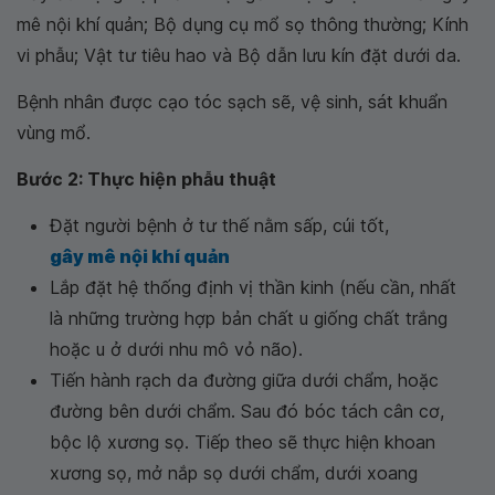
mê nội khí quản; Bộ dụng cụ mổ sọ thông thường; Kính
vi phẫu; Vật tư tiêu hao và Bộ dẫn lưu kín đặt dưới da.
Bệnh nhân được cạo tóc sạch sẽ, vệ sinh, sát khuẩn
vùng mổ.
Bước 2: Thực hiện phẫu thuật
Đặt người bệnh ở tư thế nằm sấp, cúi tốt,
gây mê nội khí quản
Lắp đặt hệ thống định vị thần kinh (nếu cần, nhất
là những trường hợp bản chất u giống chất trắng
hoặc u ở dưới nhu mô vỏ não).
Tiến hành rạch da đường giữa dưới chẩm, hoặc
đường bên dưới chẩm. Sau đó bóc tách cân cơ,
bộc lộ xương sọ. Tiếp theo sẽ thực hiện khoan
xương sọ, mở nắp sọ dưới chẩm, dưới xoang