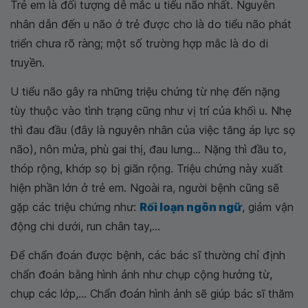
Trẻ em là đối tượng dễ mắc u tiểu não nhất. Nguyên
nhân dẫn đến u não ở trẻ được cho là do tiểu não phát
triển chưa rõ ràng; một số trường hợp mắc là do di
truyền.
U tiểu não gây ra những triệu chứng từ nhẹ đến nặng
tùy thuộc vào tình trạng cũng như vị trí của khối u. Nhẹ
thì đau đầu (đây là nguyên nhân của việc tăng áp lực sọ
não), nôn mửa, phù gai thị, đau lưng... Nặng thì đầu to,
thóp rộng, khớp sọ bị giãn rộng. Triệu chứng này xuất
hiện phần lớn ở trẻ em. Ngoài ra, người bệnh cũng sẽ
gặp các triệu chứng như:
Rối loạn ngôn ngữ
, giảm vận
động chi dưới, run chân tay,...
Để chẩn đoán được bệnh, các bác sĩ thường chỉ định
chẩn đoán bằng hình ảnh như chụp cộng hưởng từ,
chụp các lớp,... Chẩn đoán hình ảnh sẽ giúp bác sĩ thăm