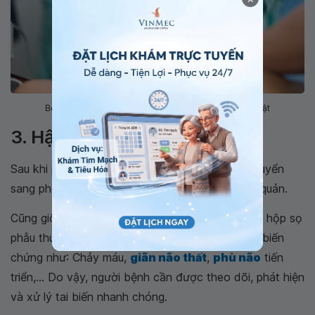
Bệnh nhân cần gây mê nội khí quản trước khi phẫu thuật
3. Hậu phẫu thuật
Sau khi phẫu thuật xong, bệnh nhân sẽ được chuyển
sang phòng hồi sức để theo dõi, rút ống nội khí quản.
Cũng giống như các ca phẫu thuật khác, mở nắp hộp sọ
phẫu thuật u tiểu não cũng như gặp phải một số biến
chứng như: Chảy máu,
giãn não thất
,
phù não
tiến
triển,... Do vậy, người bệnh cần được theo dõi, phát hiện
và xử lý tai biến nhanh chóng.