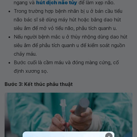
ngang và
hút dịch não tủy
để làm xẹp não.
Trong trường hợp bệnh nhân bị u ở bán cầu tiểu
não bác sĩ sẽ dùng máy hút hoặc bằng dao hút
siêu âm để mở vỏ tiểu não, phẫu tích quanh u.
Nếu người bệnh mắc u ở thùy nhộng dùng dao hút
siêu âm để phẫu tích quanh u để kiểm soát nguồn
chảy máu.
Bước cuối là cầm máu và đóng màng cứng, cố
định xương sọ.
Bước 3: Kết thúc phẫu thuật
×