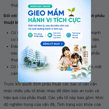
thuật.
Đối với thoát vị đĩa đệm mạn tính nặng, chỉ định phẫu
thuật khi:
Có triệu chứng bất thường như tê, giảm sức mạnh
cơ bắp, rối loạn chức năng đại tiện hoặc tiểu tiện.
Đau kéo dài trên 6 tháng mà không có hiệu quả
sau khi đã điều trị bằng phương pháp không phẫu
thuật.
Có biến chứng như suy giảm chức năng, viêm, mất
cảm giác hoặc mất sức mạnh trên chi dưới.
Trước khi quyết định phẫu thuật các bác sĩ cần cân
nhắc nhiều yếu tố khác nhau để đảm bảo an toàn và
hiệu quả của phẫu thuật. Các yếu tố này bao gồm: Mức
độ nghiêm trọng của vấn đề, Tình trạng sức khỏe của