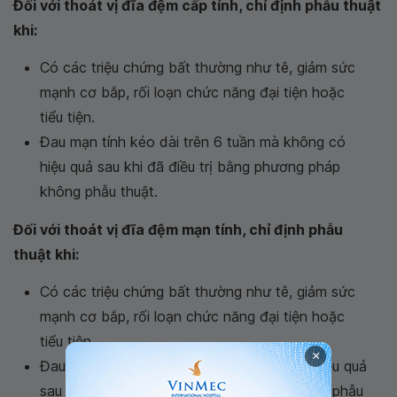
Đối với thoát vị đĩa đệm cấp tính, chỉ định phẫu thuật
khi:
Có các triệu chứng bất thường như tê, giảm sức
mạnh cơ bắp, rối loạn chức năng đại tiện hoặc
tiểu tiện.
Đau mạn tính kéo dài trên 6 tuần mà không có
hiệu quả sau khi đã điều trị bằng phương pháp
không phẫu thuật.
Đối với thoát vị đĩa đệm mạn tính, chỉ định phẫu
thuật khi:
Có các triệu chứng bất thường như tê, giảm sức
mạnh cơ bắp, rối loạn chức năng đại tiện hoặc
tiểu tiện.
×
Đau kéo dài trên 3-6 tháng mà không có hiệu quả
sau khi đã điều trị bằng phương pháp không phẫu