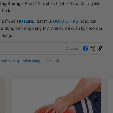
Hồng Khang
- Bác sĩ Giải phẫu bệnh - Khoa Xét nghiệm
 Park.
ng bấm số
HOTLINE
, đặt mua
GÓI DỊCH VỤ
hoặc đặt
 tự động trên ứng dụng My Vinmec để quản lý, theo dõi
g dụng.
Chia sẻ
m mô xương
viêm xung quanh khối u