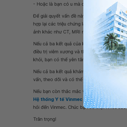
- Hoặc là bạn có u mà chỉ sinh thiết được ở
Để giải quyết vấn đề này bạn cần đến khám 
hợp lại các triệu chứng lâm sàng của bạn, 
ảnh khác như CT, MRI nếu cần và kết quả si
Nếu cả ba kết quả của khám lâm sàng, chẩn đ
điều trị viêm xương và theo dõi cho bạn. Bệ
khỏi, bạn có thể yên tâm.
Nếu cả ba kết quả khám chưa phù hợp, còn n
vấn, theo dõi và có thể cho bạn thực hiện th
Nếu bạn còn thắc mắc về
cách điều trị bệ
Hệ thống Y tế Vinmec
để kiểm tra và tư vấ
hỏi đến Vinmec. Chúc bạn có thật nhiều sức
Trân trọng!