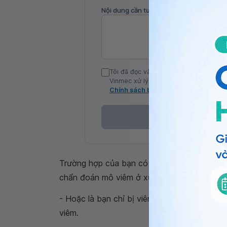
Nội dung cần tư vấn
Tôi đã đọc và đồng ý với Chính sách b
Vinmec xử lý DLCN của tôi theo quy đị
Chính sách bảo mật
Trường hợp của bạn có tổn thương nghi u nên 
chẩn đoán mô viêm ở xương, nằm trong nhóm
- Hoặc là bạn chỉ bị viêm xương thật sự do t
viêm.