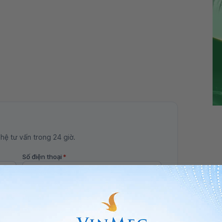
 hệ tư vấn trong 24 giờ.
Số điện thoại
*