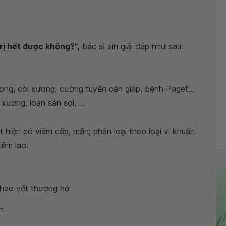
rị hết được không?”,
bác sĩ xin giải đáp như sau:
ng, còi xương, cường tuyến cận giáp, bệnh Paget...
ương, loạn sản sợi, ...
t hiện có viêm cấp, mãn; phân loại theo loại vi khuẩn
iêm lao.
theo vết thương hở
n