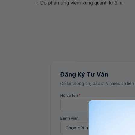
+ Do phản ứng viêm xung quanh khối u.
Đăng Ký Tư Vấn
Để lại thông tin, bác sĩ Vinmec sẽ liên
Họ và tên
*
Bệnh viện