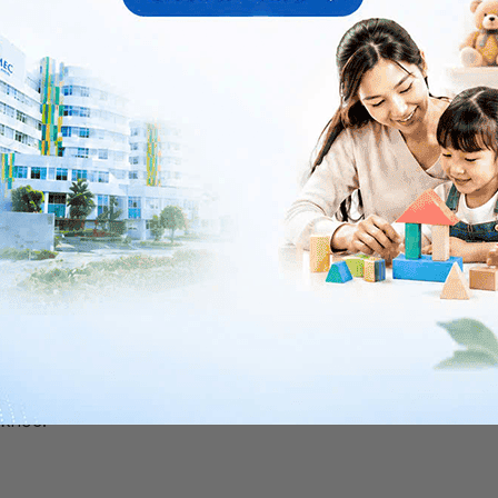
 vùng viêm, chưa đến vùng u.
chuyên sâu với bác sĩ chấn thương chỉnh hình để kết
xem lại phim XQuang hay các xét nghiệm chẩn đoán hình
nh thiết xương này.
oán hình ảnh và kết quả sinh thiết phù hợp, bác sĩ sẽ
nh viêm xương là bệnh nhiễm vi khuẩn và có thể điều trị
ghi ngờ có u, bạn cũng yên tâm vì bác sĩ cũng sẽ tư
êm các xét nghiệm khác hay làm lại sinh thiết nếu cần.
nh viêm u xương
, bạn có thể đến bệnh viện thuộc
n thêm bạn nhé. Cảm ơn bạn đã tin tưởng và gửi câu
 khỏe.