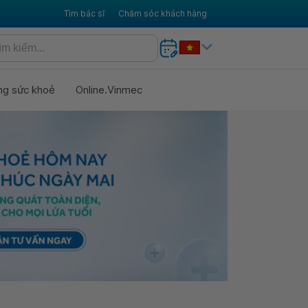
Tìm bác sĩ
Chăm sóc khách hàng
ng sức khoẻ
Online.Vinmec