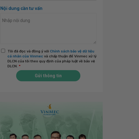
Nội dung cần tư vấn
Tôi đã đọc và đồng ý với
Chính sách bảo vệ dữ liệu
cá nhân của Vinmec
và chấp thuận để Vinmec xử lý
DLCN của tôi theo quy định của pháp luật về bảo vệ
DLCN.
*
Gửi thông tin