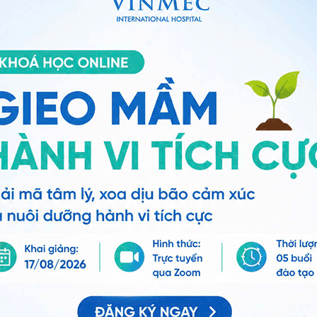
ảo vệ dữ liệu cá nhân của Vinmec và chấp thuận để
nh của pháp luật về bảo vệ DLCN.
Đăng Ký
sinh thiết kiểm tra chuyên sâu. Kết quả sinh thiết
 4 kể trên và có thể có 2 trường hợp:
ổn thương thân sống t10 t11 nghi u chỉ là tình trạng