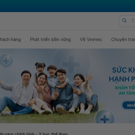
hách hàng
Phát triển bền vững
Về Vinmec
Chuyên tra
thương chỉnh hình - Y học thể thao