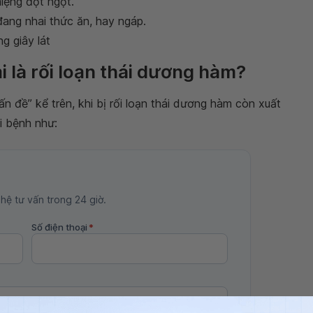
iệng đột ngột.
đang nhai thức ăn, hay ngáp.
g giây lát
i là rối loạn thái dương hàm?
ấn đề” kể trên, khi bị rối loạn thái dương hàm còn xuất
i bệnh như:
 hệ tư vấn trong 24 giờ.
Số điện thoại
*