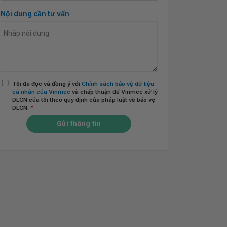
Nội dung cần tư vấn
Tôi đã đọc và đồng ý với
Chính sách bảo vệ dữ liệu
cá nhân của Vinmec
và chấp thuận để Vinmec xử lý
DLCN của tôi theo quy định của pháp luật về bảo vệ
DLCN.
*
Gửi thông tin