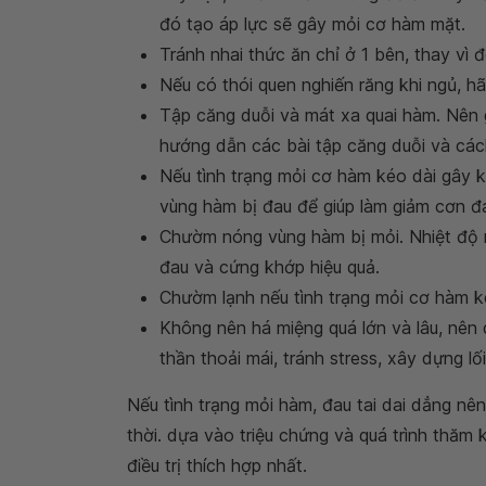
đó tạo áp lực sẽ gây mỏi cơ hàm mặt.
Tránh nhai thức ăn chỉ ở 1 bên, thay vì
Nếu có thói quen nghiến răng khi ngủ, hã
Tập căng duỗi và mát xa quai hàm. Nên g
hướng dẫn các bài tập căng duỗi và cách
Nếu tình trạng mỏi cơ hàm kéo dài gây 
vùng hàm bị đau để giúp làm giảm cơn đ
Chườm nóng vùng hàm bị mỏi. Nhiệt độ n
đau và cứng khớp hiệu quả.
Chườm lạnh nếu tình trạng mỏi cơ hàm k
Không nên há miệng quá lớn và lâu, nên du
thần thoải mái, tránh stress, xây dựng lố
Nếu tình trạng mỏi hàm, đau tai dai dẳng nê
thời. dựa vào triệu chứng và quá trình thă
điều trị thích hợp nhất.