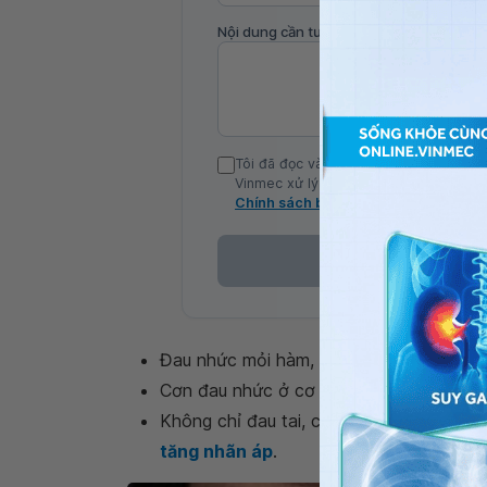
Nội dung cần tư vấn
Tôi đã đọc và đồng ý với Chính sách b
Vinmec xử lý DLCN của tôi theo quy đị
Chính sách bảo mật
Đau nhức mỏi hàm, đặc biệt khi ngáp, m
Cơn đau nhức ở cơ hàm miệng lan tới đa
Không chỉ đau tai, cơn đau còn gây đau
tăng nhãn áp
.