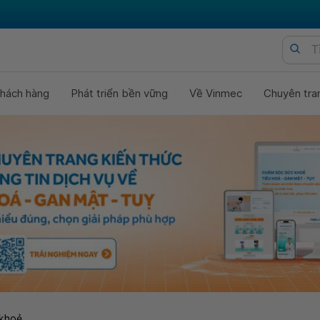
hách hàng
Phát triển bền vững
Về Vinmec
Chuyên tra
khoẻ