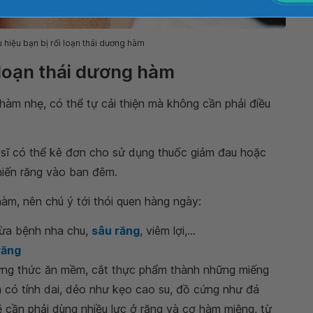
u hiệu bạn bị rối loạn thái dương hàm
i loạn thái dương hàm
 hàm nhẹ, có thể tự cải thiện mà không cần phải điều
c sĩ có thể kê đơn cho sử dụng thuốc giảm đau hoặc
hiến răng vào ban đêm.
àm, nên chú ý tới thói quen hàng ngày:
gừa bệnh nha chu,
sâu răng
, viêm lợi,...
răng
hững thức ăn mềm, cắt thực phẩm thành những miếng
 có tính dai, dẻo như kẹo cao su, đồ cứng như đá
ẽ cần phải dùng nhiều lực ở răng và cơ hàm miệng, từ