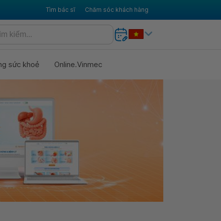
Tìm bác sĩ
Chăm sóc khách hàng
ng sức khoẻ
Online.Vinmec