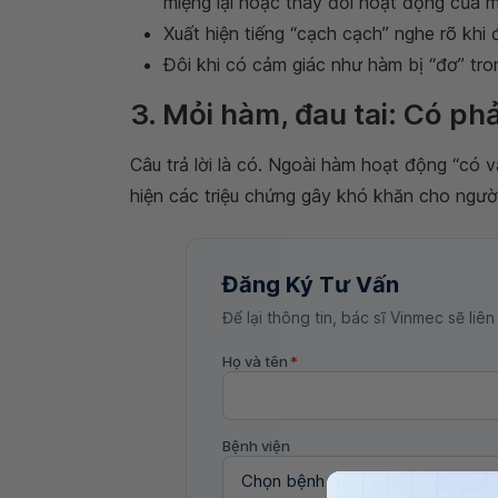
miệng lại hoặc thay đổi hoạt động của m
Xuất hiện tiếng “cạch cạch” nghe rõ khi 
Đôi khi có cảm giác như hàm bị “đơ” tron
3. Mỏi hàm, đau tai: Có phả
Câu trả lời là có. Ngoài hàm hoạt động “có v
hiện các triệu chứng gây khó khăn cho ngườ
Đăng Ký Tư Vấn
Để lại thông tin, bác sĩ Vinmec sẽ liên
Họ và tên
*
Bệnh viện