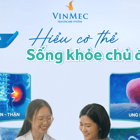
ảo vệ dữ liệu cá nhân của Vinmec và chấp thuận để
nh của pháp luật về bảo vệ DLCN.
Đăng Ký
ở miệng rộng hay nhai
u tai
 nhức đầu (hay bị
đau nửa đầu
), đau mắt,