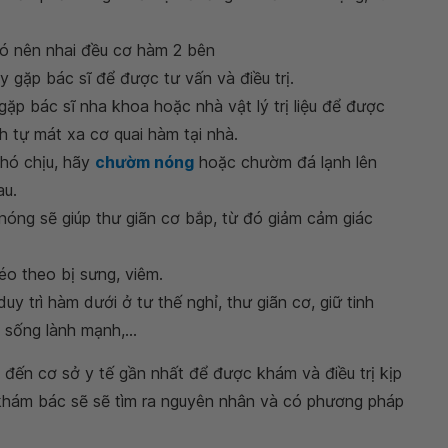
 đó nên nhai đều cơ hàm 2 bên
y gặp bác sĩ để được tư vấn và điều trị.
ặp bác sĩ nha khoa hoặc nhà vật lý trị liệu để được
 tự mát xa cơ quai hàm tại nhà.
khó chịu, hãy
chườm nóng
hoặc chườm đá lạnh lên
au.
óng sẽ giúp thư giãn cơ bắp, từ đó giảm cảm giác
éo theo bị sưng, viêm.
y trì hàm dưới ở tư thế nghỉ, thư giãn cơ, giữ tinh
i sống lành mạnh,...
n đến cơ sở y tế gần nhất để được khám và điều trị kịp
m khám bác sẽ sẽ tìm ra nguyên nhân và có phương pháp