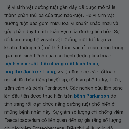
Hệ vi sinh vật đường ruột gần đây đã được mô tả là
thành phần thứ ba của trục não-ruột. Hệ vi sinh vật
đường ruột bao gồm nhiều loài vi khuẩn khác nhau và
góp phần duy trì tính toàn vẹn của đường tiêu hóa. Sự
rối loạn trong hệ vi sinh vật đường ruột (rối loạn vi
khuẩn đường ruột) có thể đóng vai trò quan trọng trong
quá trình sinh bệnh của các bệnh đường tiêu hóa (
bệnh viêm ruột
,
hội chứng ruột kích thích
,
ung thư đại trực tràng
, v.v. ) cũng như các rối loạn
ngoài tiêu hóa (tăng huyết áp, rối loạn phổ tự kỷ, lo âu,
trầm cảm và bệnh Parkinson). Các nghiên cứu lâm sàng
lần đầu tiên được thực hiện trên
bệnh Parkinson
do
tình trạng rối loạn chức năng đường ruột phổ biến ở
những bệnh nhân này. Sự giảm số lượng chi chống viêm
Faecalibacterium có liên quan đến sự gia tăng số lượng
chi gây viêm Proteobacteria. Điều thú vị là, mức độ