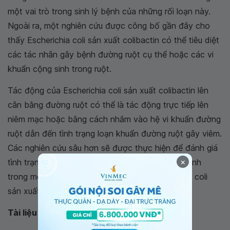
một vai trò trong sinh lý bệnh của những rối loạn này.
Ngoài ra, một nghiên cứu được công bố gần đây cho
thấy Escherichia coli sản xuất colibactin có thể tiêu diệt
các tác nhân gây bệnh đường ruột cụ thể hoặc các vi
khuẩn cộng sinh trong ruột.
Tác động của Escherichia coli sản xuất colibactin lên
cân bằng đường ruột có thể là tác động trực tiếp lên
niêm mạc hoặc bằng cách nhắm vào hệ vi khuẩn đường
ruột dẫn đến tình trạng loạn khuẩn đường ruột gây viêm.
Các nghiên cứu sâu hơn sẽ được thực hiện để đánh giá
×
tình trạng loạn khuẩn đường ruột và viêm thần kinh
trong mô hình tiền lâm sàng bị nhiễm Escherichia coli
sản xuất colibactin mạn tính.
Tài liệu tham khảo