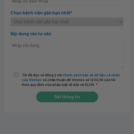
Chọn bệnh viện gần bạn nhất*
Nội dung cần tư vấn
Tôi đã đọc và đồng ý với
Chính sách bảo vệ dữ liệu cá nhân
của Vinmec
và chấp thuận để Vinmec xử lý DLCN của tôi
theo quy định của pháp luật về bảo vệ DLCN.
*
Gửi thông tin