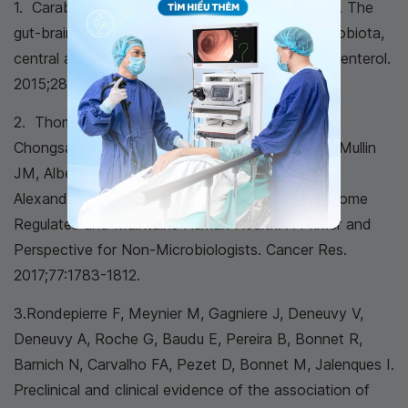
1. Carabotti M, Scirocco A, Maselli MA, Severi C. The
gut-brain axis: interactions between enteric microbiota,
central and enteric nervous systems. Ann Gastroenterol.
2015;28:203-209.
2. Thomas S, Izard J, Walsh E, Batich K,
Chongsathidkiet P, Clarke G, Sela DA, Muller AJ, Mullin
JM, Albert K, Gilligan JP, DiGuilio K, Dilbarova R,
Alexander W, Prendergast GC. The Host Microbiome
Regulates and Maintains Human Health: A Primer and
Perspective for Non-Microbiologists. Cancer Res.
2017;77:1783-1812.
3.Rondepierre F, Meynier M, Gagniere J, Deneuvy V,
Deneuvy A, Roche G, Baudu E, Pereira B, Bonnet R,
Barnich N, Carvalho FA, Pezet D, Bonnet M, Jalenques I.
Preclinical and clinical evidence of the association of