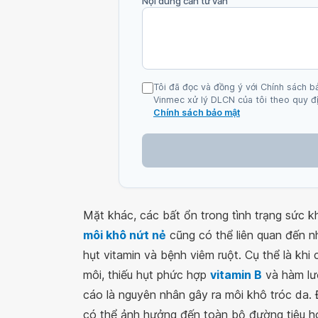
Nội dung cần tư vấn
Tôi đã đọc và đồng ý với Chính sách b
Vinmec xử lý DLCN của tôi theo quy đị
Chính sách bảo mật
Mặt khác, các bất ổn trong tình trạng sức k
môi khô nứt nẻ
cũng có thể liên quan đến n
hụt vitamin và bệnh viêm ruột. Cụ thể là kh
môi, thiếu hụt phức hợp
vitamin B
và hàm lư
cáo là nguyên nhân gây ra môi khô tróc da.
có thể ảnh hưởng đến toàn bộ đường tiêu h