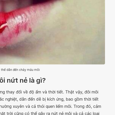
ó thể dẫn đến chảy máu môi
 nứt nẻ là gì?
g thay đổi về độ ẩm và thời tiết. Thật vậy, đôi môi
ắc nghiệt, dẫn đến dễ bị kích ứng, bao gồm thời tiết
thường xuyên và cả thói quen liếm môi. Trong đó, cảm
ặt trời cũng có thể gây ra nứt nẻ môi và cả các loại