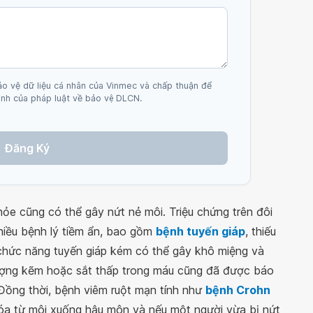
ảo vệ dữ liệu cá nhân của Vinmec và chấp thuận để
nh của pháp luật về bảo vệ DLCN.
Đăng Ký
hỏe cũng có thể gây nứt nẻ môi. Triệu chứng trên đôi
hiều bệnh lý tiềm ẩn, bao gồm
bệnh tuyến giáp
, thiếu
i chức năng tuyến giáp kém có thể gây khô miệng và
ợng kẽm hoặc sắt thấp trong máu cũng đã được báo
 Đồng thời, bệnh viêm ruột mạn tính như
bệnh Crohn
óa từ môi xuống hậu môn và nếu một người vừa bị nứt