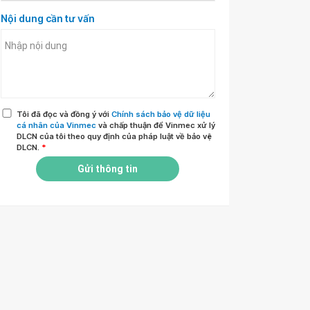
Nội dung cần tư vấn
Tôi đã đọc và đồng ý với
Chính sách bảo vệ dữ liệu
cá nhân của Vinmec
và chấp thuận để Vinmec xử lý
DLCN của tôi theo quy định của pháp luật về bảo vệ
DLCN.
*
Gửi thông tin