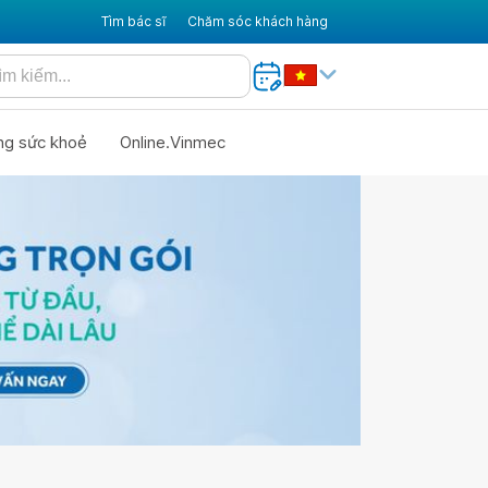
Tìm bác sĩ
Chăm sóc khách hàng
ng sức khoẻ
Online.Vinmec