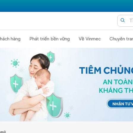
hách hàng
Phát triển bền vững
Về Vinmec
Chuyên tra
 mỹ