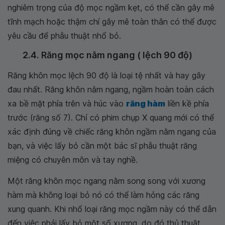
nghiêm trọng của độ mọc ngầm kẹt, có thể cần gây mê
tĩnh mạch hoặc thậm chí gây mê toàn thân có thể được
yêu cầu để phẫu thuật nhổ bỏ.
2.4. Răng mọc nằm ngang ( lệch 90 độ)
Răng khôn mọc lệch 90 độ là loại tệ nhất và hay gây
đau nhất. Răng khôn nằm ngang, ngầm hoàn toàn cách
xa bề mặt phía trên và húc vào
răng hàm
liền kề phía
trước (răng số 7). Chỉ có phim chụp X quang mới có thể
xác định đúng về chiếc răng khôn ngầm nằm ngang của
bạn, và việc lấy bỏ cần một bác sĩ phẫu thuật răng
miệng có chuyên môn và tay nghề.
Một răng khôn mọc ngang nằm song song với xương
hàm mà không loại bỏ nó có thể làm hỏng các răng
xung quanh. Khi nhổ loại răng mọc ngầm này có thể dẫn
đến việc phải lấy bỏ một số xương, do đó thủ thuật