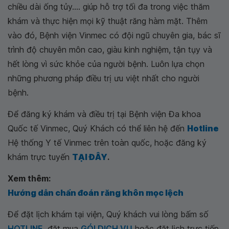
chiều dài ống tủy.... giúp hỗ trợ tối đa trong việc thăm
khám và thực hiện mọi kỹ thuật răng hàm mặt. Thêm
vào đó, Bệnh viện Vinmec có đội ngũ chuyên gia, bác sĩ
trình độ chuyên môn cao, giàu kinh nghiệm, tận tụy và
hết lòng vì sức khỏe của người bệnh. Luôn lựa chọn
những phương pháp điều trị ưu việt nhất cho người
bệnh.
Để đăng ký khám và điều trị tại Bệnh viện Đa khoa
Quốc tế Vinmec, Quý Khách có thể liên hệ đến
Hotline
Hệ thống Y tế Vinmec trên toàn quốc, hoặc đăng ký
khám trực tuyến
TẠI ĐÂY
.
Xem thêm:
Hướng dẫn chẩn đoán răng khôn mọc lệch
Để đặt lịch khám tại viện, Quý khách vui lòng bấm số
HOTLINE
, đặt mua
GÓI DỊCH VỤ
hoặc đặt lịch trực tiếp