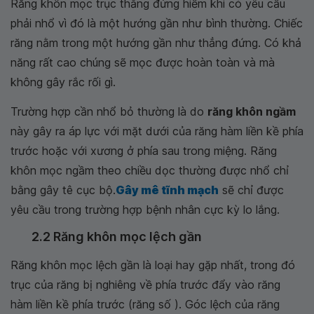
Răng khôn mọc trục thẳng đứng hiếm khi có yêu cầu
phải nhổ vì đó là một hướng gần như bình thường. Chiếc
răng nằm trong một hướng gần như thẳng đứng. Có khả
năng rất cao chúng sẽ mọc được hoàn toàn và mà
không gây rắc rối gì.
Trường hợp cần nhổ bỏ thường là do
răng khôn ngầm
này gây ra áp lực với mặt dưới của răng hàm liền kề phía
trước hoặc với xương ở phía sau trong miệng. Răng
khôn mọc ngầm theo chiều dọc thường được nhổ chỉ
bằng gây tê cục bộ.
Gây mê tĩnh mạch
sẽ chỉ được
yêu cầu trong trường hợp bệnh nhân cực kỳ lo lắng.
2.2 Răng khôn mọc lệch gần
Răng khôn mọc lệch gần là loại hay gặp nhất, trong đó
trục của răng bị nghiêng về phía trước đẩy vào răng
hàm liền kề phía trước (răng số ). Góc lệch của răng