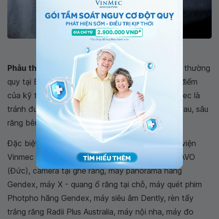
Phim chụp răng khôn mọc nằm ngang 90 độ
Phẫu thuật nhổ răng khôn mọc lệch
là kĩ thuật thường
quy tại Bệnh viện Đa khoa Quốc tế Vinmec. Ưu điểm
của kỹ thuật
nhổ răng khôn mọc lệch
tại Vinmec là
tránh được các biến chứng của răng số 8 như: đau, sâu
răng bên cạnh, viêm, sang chấn răng số 7.
Đặc biệt, chuyên khoa Răng – hàm – mặt, bệnh viện
Vinmec được trang bị hệ thống ghế nha khoa KAVO
(Đức), camera tại ghế răng, máy panorama hãng
Gendex, máy X - quang ổ răng tại chỗ, máy quét phim
Photpho hãng Gendex, máy siêu âm Dently, rèn tẩy
trắng răng Radii Plus Australia, máy nội nha, máy đo