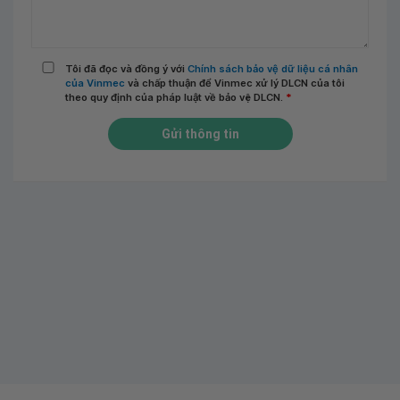
Tôi đã đọc và đồng ý với
Chính sách bảo vệ dữ liệu cá nhân
của Vinmec
và chấp thuận để Vinmec xử lý DLCN của tôi
theo quy định của pháp luật về bảo vệ DLCN.
*
Gửi thông tin