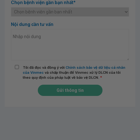
Chọn bệnh viện gần bạn nhất*
Nội dung cần tư vấn
Tôi đã đọc và đồng ý với
Chính sách bảo vệ dữ liệu cá nhân
của Vinmec
và chấp thuận để Vinmec xử lý DLCN của tôi
theo quy định của pháp luật về bảo vệ DLCN.
*
Gửi thông tin