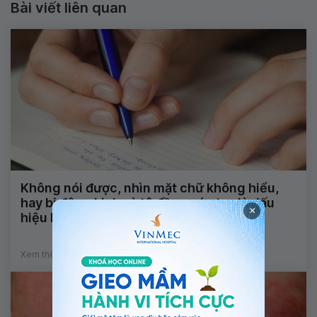
Bài viết liên quan
Không nói được, nhìn mặt chữ không hiểu,
hay bị động kinh và tê đầu ngón tay là dấu
×
hiệu bệnh gì?
Xem thêm