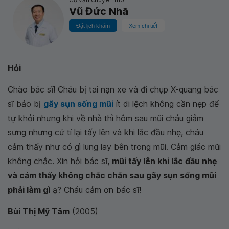
Vũ Đức Nhã
Đặt lịch khám
Xem chi tiết
Hỏi
Chào bác sĩ! Cháu bị tai nạn xe và đi chụp X-quang bác
sĩ bảo bị
gãy sụn sống mũi
ít di lệch không cần nẹp để
tự khỏi nhưng khi về nhà thì hôm sau mũi cháu giảm
sưng nhưng cứ tí lại tấy lên và khi lắc đầu nhẹ, cháu
cảm thấy như có gì lung lay bên trong mũi. Cảm giác mũi
không chắc. Xin hỏi bác sĩ,
mũi tấy lên khi lắc đầu nhẹ
và cảm thấy không chắc chắn sau gãy sụn sống mũi
phải làm gì
ạ? Cháu cảm ơn bác sĩ!
Bùi Thị Mỹ Tâm
(2005)