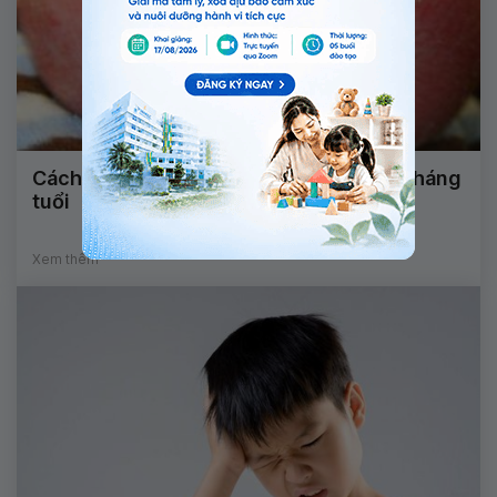
Cách điều trị bệnh viêm da cơ địa trẻ 3 tháng
tuổi
Xem thêm