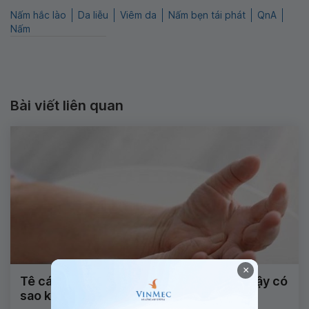
Nấm hắc lào
Da liễu
Viêm da
Nấm bẹn tái phát
QnA
Nấm
Bài viết liên quan
×
Tê cánh tay kèm đau gót chân khi ngủ dậy có
sao không?