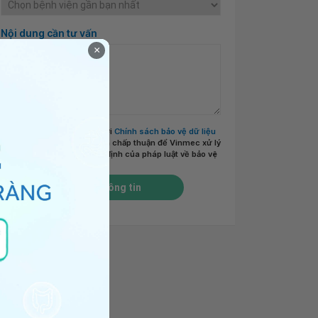
Nội dung cần tư vấn
×
Tôi đã đọc và đồng ý với
Chính sách bảo vệ dữ liệu
cá nhân của Vinmec
và chấp thuận để Vinmec xử lý
DLCN của tôi theo quy định của pháp luật về bảo vệ
DLCN.
*
Gửi thông tin