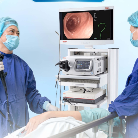
ng bấm số
HOTLINE
, đặt mua
GÓI DỊCH VỤ
hoặc đặt
 tự động trên ứng dụng My Vinmec để quản lý, theo dõi
g dụng.
Chia sẻ
an
Đau lưng