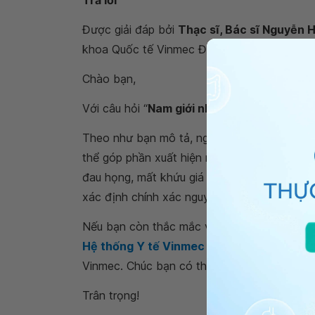
Trả lời
Được giải đáp bởi
Thạc sĩ, Bác sĩ Nguyễn 
khoa Quốc tế Vinmec Đà Nẵng.
Chào bạn,
Với câu hỏi “
Nam giới nhói ở ngực, ho khan
Theo như bạn mô tả, nguyên nhân có thể do 
thể góp phần xuất hiện nhói ngực. Còn do Cov
đau họng, mất khứu giá và xét nghiệm Coron
xác định chính xác nguyên nhân và điều trị.
Nếu bạn còn thắc mắc về
nam giới nhói ở 
Hệ thống Y tế Vinmec
để kiểm tra và tư vấ
Vinmec. Chúc bạn có thật nhiều sức khỏe.
Trân trọng!