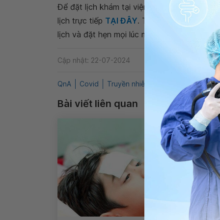
Để đặt lịch khám tại viện, Quý khách vui lò
lịch trực tiếp
TẠI ĐÂY
. Tải và đặt lịch khám
lịch và đặt hẹn mọi lúc mọi nơi ngay trên ứn
Cập nhật: 22-07-2024
QnA
Covid
Truyền nhiễm
Đau họng
Ho kh
Bài viết liên quan