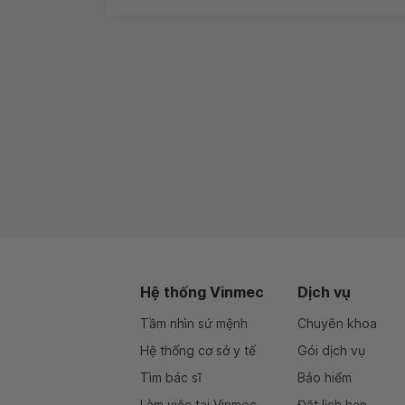
Hệ thống Vinmec
Dịch vụ
Tầm nhìn sứ mệnh
Chuyên khoa
Hệ thống cơ sở y tế
Gói dịch vụ
Tìm bác sĩ
Bảo hiểm
Làm việc tại Vinmec
Đặt lịch hẹn