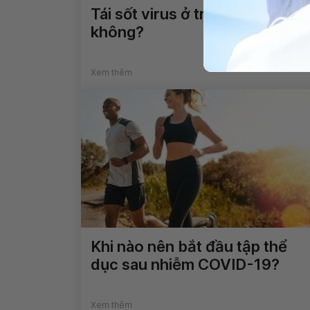
Tái sốt virus ở trẻ có nguy hiể
không?
Xem thêm
Khi nào nên bắt đầu tập thể
dục sau nhiễm COVID-19?
Xem thêm