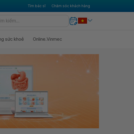
Tìm bác sĩ
Chăm sóc khách hàng
ng sức khoẻ
Online.Vinmec