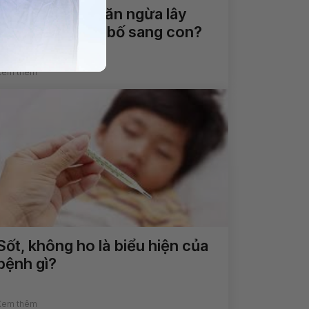
Làm thế nào ngăn ngừa lây
nhiễm covid từ bố sang con?
Xem thêm
Sốt, không ho là biểu hiện của
bệnh gì?
Xem thêm