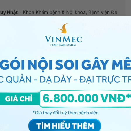
Huy Nhật
- Khoa Khám bệnh & Nội khoa, Bệnh viện Đa
 nguyên nhân là gì?
”, bác sĩ xin giải đáp như sau:
rối loạn thần kinh thực vật, ho hay đau lưng cũng có
id thì triệu chứng thường gặp là sốt, ho, chảy mũi,
avirus Real-time PCR dương tính. Bạn nên đi khám để
ngực, ho khan
, bạn có thể đến bệnh viện thuộc
n thêm. Cảm ơn bạn đã tin tưởng và gửi câu hỏi đến