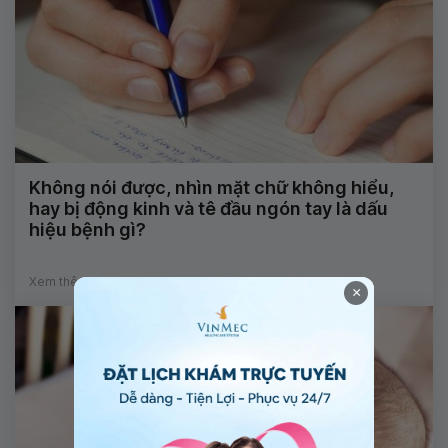
Không nói được, nhìn mặt chữ không hiểu,
hay bị động kinh và tê đầu ngón tay là dấu
hiệu bệnh gì?
Xem thêm
×