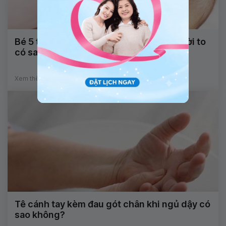
Bé 5 tháng tuổi sau té giường không cười to
có sao không?
Xem thêm
Tê cánh tay kèm đau gót chân khi ngủ dậy có
sao không?