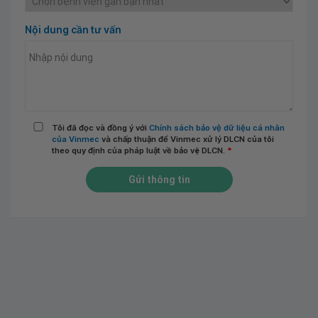
Nội dung cần tư vấn
Tôi đã đọc và đồng ý với
Chính sách bảo vệ dữ liệu cá nhân
của Vinmec
và chấp thuận để Vinmec xử lý DLCN của tôi
theo quy định của pháp luật về bảo vệ DLCN.
*
Gửi thông tin