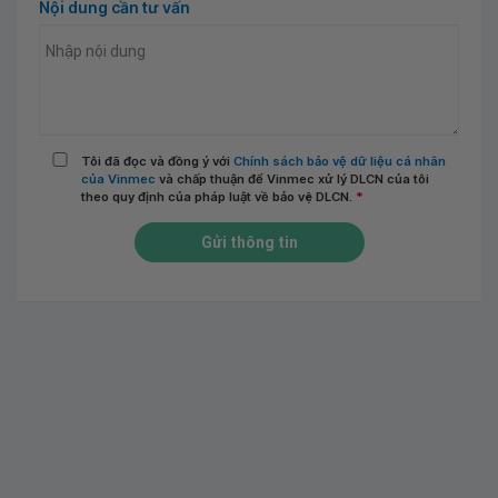
Nội dung cần tư vấn
Tôi đã đọc và đồng ý với
Chính sách bảo vệ dữ liệu cá nhân
của Vinmec
và chấp thuận để Vinmec xử lý DLCN của tôi
theo quy định của pháp luật về bảo vệ DLCN.
*
Gửi thông tin