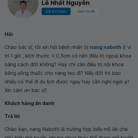
Lê Nhất Nguyên
Đặt lịch khám
Xem chi tiết
Hỏi
Chào bác sĩ, tôi xin hỏi bệnh nhân bị
nang naboth
ở vi
trí 1 giờ , kích thước < 0,5cm có nên điều trị ngoại khoa
bằng cách đốt không? Hay chỉ cần điều trị nội khoa
bằng uống thuốc cho nang teo đi? Nếu đốt thì bao
nhiêu có thể đi du lịch được ngay hay cần nghỉ ngơi ạ?
Xin cảm ơn bác sĩ!
Khách hàng ẩn danh
Trả lời
Chào bạn, nang Naboth là trường hợp biểu mô lát che
phủ biểu mô tuyến, nhưng chưa thay thế được mô tuyến