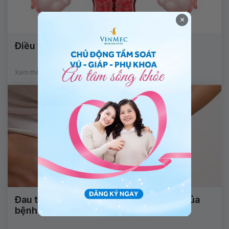
×
Điều trị viêm âm đạo
Xem thêm
Đau tức bụng dưới kéo dài là dấu hiệu của
bệnh gì?