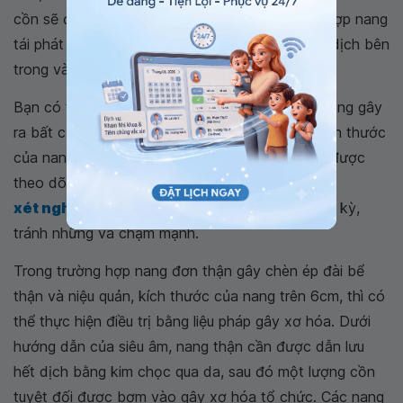
cồn sẽ được bơm vào nang. Nếu trong trường hợp nang
tái phát hoặc phình to ra, bác sĩ sẽ lấy toàn bộ dịch bên
trong và đồng thời đốt vách nang.
Bạn có thể không cần phải điều trị nếu nang không gây
ra bất cứ triệu chứng hay biến chứng nào và kích thước
của nang dưới 3cm. Tuy nhiên, người bệnh cần được
theo dõi định kỳ
nang đơn thận
bằng siêu âm,
xét nghiệm nước tiểu
và chức năng thận định kỳ,
tránh những va chạm mạnh.
Trong trường hợp nang đơn thận gây chèn ép đài bể
thận và niệu quản, kích thước của nang trên 6cm, thì có
thể thực hiện điều trị bằng liệu pháp gây xơ hóa. Dưới
hướng dẫn của siêu âm, nang thận cần được dẫn lưu
hết dịch bằng kim chọc qua da, sau đó một lượng cồn
tuyệt đối được bơm vào gây xơ hóa tổ chức. Các nang