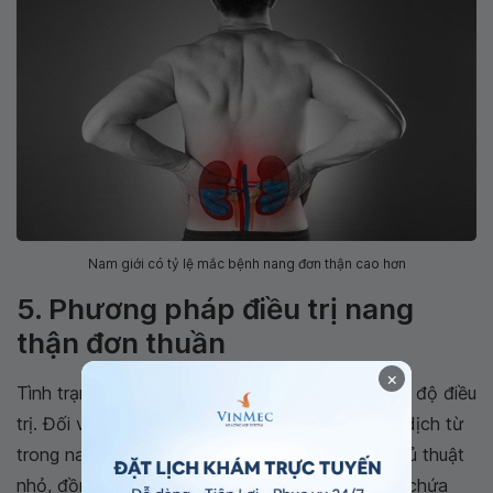
Nam giới có tỷ lệ mắc bệnh nang đơn thận cao hơn
5. Phương pháp điều trị nang
thận đơn thuần
×
Tình trạng bệnh của bạn sẽ quyết định đến mức độ điều
trị. Đối với các trường hợp bị nhẹ, bác sĩ sẽ lấy dịch từ
trong nang ra ngoài bằng cách thực hiện một thủ thuật
nhỏ, đồng thời để tránh tái phát, các dung dịch chứa