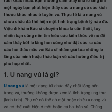
tuổi khác nhau. Bạn thường cảm thấy khá lo lắng khi
một ngày bạn phát hiện thấy các u nang có các kích
thước khác nhau ở tuyến vú. Thực tế là u nang vú
chưa chắc đã thể hiện một tình trạng bệnh lý nào đó.
Việc đi khám Bác sĩ chuyên khoa là cần thiết, tuy
nhiên bạn cũng nên tìm hiểu các kiến thức về nó để
cảm thấy bớt lo lắng hơn cũng như đặt các ra các
câu hỏi thắc mắc với Bác sĩ nhằm giải tỏa những lo
lắng của mình hoặc thảo luận về các hướng điều trị
phù hợp nhất.
1. U nang vú là gì?
U nang vú
là một dạng túi chứa đầy chất lỏng bên
trong vú, thường không được xem là tình trạng ung thư
(lành tính). Phụ nữ có thể có một hoặc nhiều u nang vú
và có thể xuất hiện ở một hoặc cả hai bên vú. Chúng