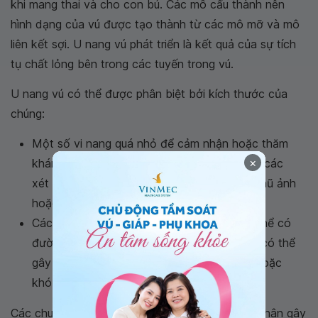
khi mang thai và cho con bú. Các mô cấu thành nên
hình dạng của vú được tạo thành từ các mô mỡ và mô
liên kết sợi. U nang vú phát triển là kết quả của sự tích
tụ chất lỏng bên trong các tuyến trong vú.
U nang vú có thể được phân biệt bởi kích thước của
chúng:
Một số vi nang quá nhỏ để cảm nhận hoặc thăm
×
khám bằng tay, nhưng có thể phát hiện qua các
xét nghiệm hình ảnh, chẳng hạn như chụp nhũ ảnh
hoặc siêu âm.
Các u nang đủ lớn để cảm nhận, chúng có thể có
đường kính từ 2,5 đến 5 cm. U nang vú lớn có thể
gây áp lực lên các mô vú gần đó, gây đau hoặc
khó chịu ở vú.
Các chuyên gia y tế cũng không tìm ra nguyên nhân gây