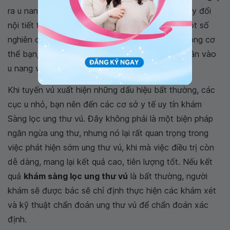
ra u nang vú. Chúng có thể là kết quả của sự thay đổi
nội tiết tố do chu kỳ kinh nguyệt hàng tháng. Một số
nghiên cứu cho thấy rằng
estrogen
dư thừa trong cơ
thể bạn, có thể kích thích các mô vú, và góp phần vào
u nang vú.
Khi tuyến vú xuất hiện những dấu hiệu bất thường, các
cục u nhỏ, bạn nên đến các cơ sở y tế uy tín khám
Sàng lọc ung thư vú. Đây không phải là một biện pháp
ngăn ngừa ung thư, nhưng nó lại rất quan trọng trong
việc phát hiện sớm ung thư vú, khi mà việc điều trị còn
dễ dàng, mang lại kết quả cao, tiên lượng tốt. Nếu kết
quả
khám sàng lọc ung thư vú
là bất thường, người
khám sẽ được bác sẽ chỉ định thực hiện các khám xét
và kỹ thuật chẩn đoán ung thư vú để chẩn đoán xác
định.