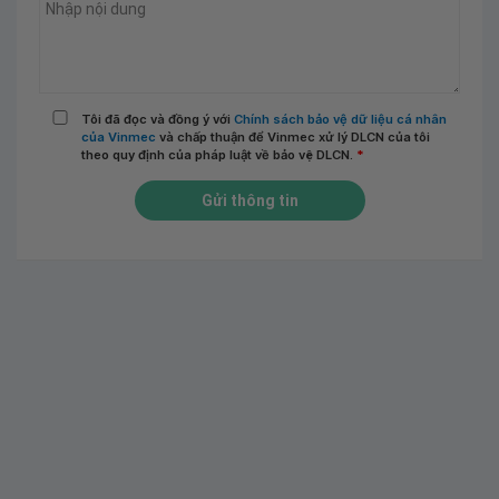
Tôi đã đọc và đồng ý với
Chính sách bảo vệ dữ liệu cá nhân
của Vinmec
và chấp thuận để Vinmec xử lý DLCN của tôi
theo quy định của pháp luật về bảo vệ DLCN.
*
Gửi thông tin