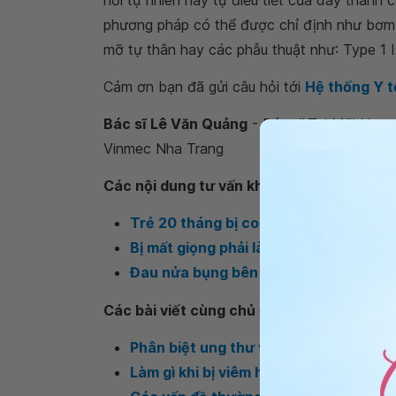
hồi tự nhiên hay tự điều tiết của dây thanh 
phương pháp có thể được chỉ định như bơm d
mỡ tự thân hay các phẫu thuật như: Type 1 Is
Cảm ơn bạn đã gửi câu hỏi tới
Hệ thống Y 
Bác sĩ Lê Văn Quảng
- Bác sĩ Tai Mũi Họn
Vinmec Nha Trang
Các nội dung tư vấn khác
Trẻ 20 tháng bị co thắt thanh quản nê
Bị mất giọng phải làm sao?
Đau nửa bụng bên trái kéo dài có phả
Các bài viết cùng chủ đề
Phân biệt ung thư vòm họng và viêm 
Làm gì khi bị viêm họng do trào ngượ