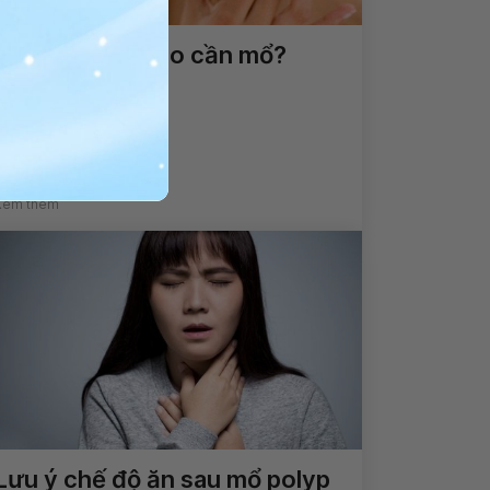
Bướu cổ: Khi nào cần mổ?
Xem thêm
Lưu ý chế độ ăn sau mổ polyp