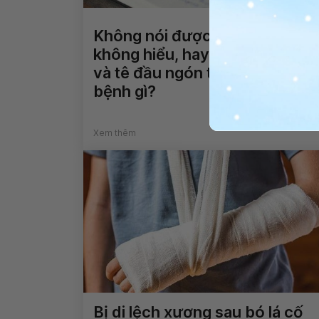
Không nói được, nhìn mặt chữ
không hiểu, hay bị động kinh
và tê đầu ngón tay là dấu hiệu
bệnh gì?
Xem thêm
Bị di lệch xương sau bó lá cố