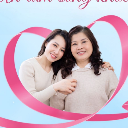
ng bấm số
HOTLINE
, đặt mua
GÓI DỊCH VỤ
hoặc đặt
 tự động trên ứng dụng My Vinmec để quản lý, theo dõi
g dụng.
Chia sẻ
QnA
Bơm dây thanh quản
Mỡ tự thân