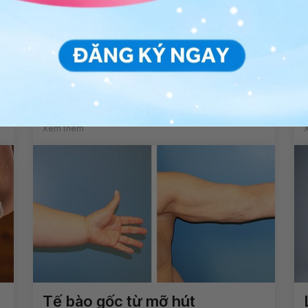
U nang dây thanh: Nguyên
nhân, triệu chứng và cách điều
trị
Xem thêm
Tế bào gốc từ mỡ hút