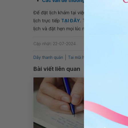
Các vấn đề thường gặp ở thực quản
Để đặt lịch khám tại viện, Quý khách vui lò
lịch trực tiếp
TẠI ĐÂY
. Tải và đặt lịch khám
lịch và đặt hẹn mọi lúc mọi nơi ngay trên ứn
Cập nhật: 22-07-2024
Dây thanh quản
Tai mũi họng
Bướu tuyến giáp
Bài viết liên quan