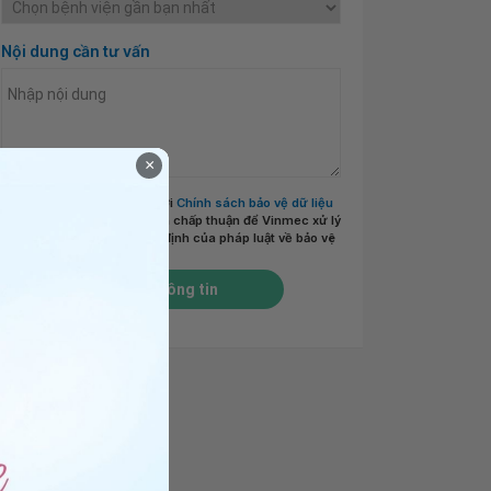
Nội dung cần tư vấn
×
Tôi đã đọc và đồng ý với
Chính sách bảo vệ dữ liệu
cá nhân của Vinmec
và chấp thuận để Vinmec xử lý
DLCN của tôi theo quy định của pháp luật về bảo vệ
DLCN.
*
Gửi thông tin