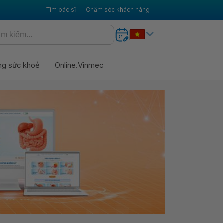
Tìm bác sĩ
Chăm sóc khách hàng
ng sức khoẻ
Online.Vinmec