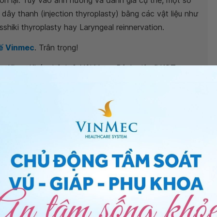
còn lại. Tùy vào ảnh hưởng và đánh giá cụ thể, một số
ây thanh (injection thyroplasty) bằng các vật liệu như
shiki thyroplasty hay Laryngeal reinnervation.
tế Vinmec
. Trân trọng!
g - Khoa Khám bệnh & Nội khoa, Bệnh viện ĐKQT
n điều trị thế nào?
i đau dạ dày không?
họng thông thường
c dạ dày thực quản?