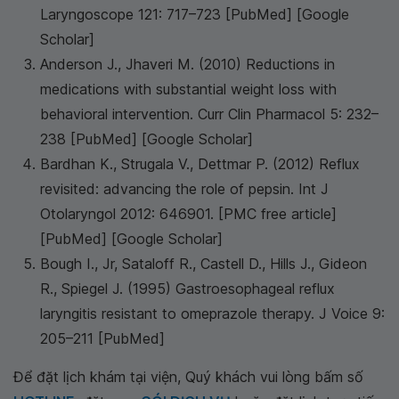
Laryngoscope 121: 717–723 [PubMed] [Google
Scholar]
Anderson J., Jhaveri M. (2010) Reductions in
medications with substantial weight loss with
behavioral intervention. Curr Clin Pharmacol 5: 232–
238 [PubMed] [Google Scholar]
Bardhan K., Strugala V., Dettmar P. (2012) Reflux
revisited: advancing the role of pepsin. Int J
Otolaryngol 2012: 646901. [PMC free article]
[PubMed] [Google Scholar]
Bough I., Jr, Sataloff R., Castell D., Hills J., Gideon
R., Spiegel J. (1995) Gastroesophageal reflux
laryngitis resistant to omeprazole therapy. J Voice 9:
205–211 [PubMed]
Để đặt lịch khám tại viện, Quý khách vui lòng bấm số