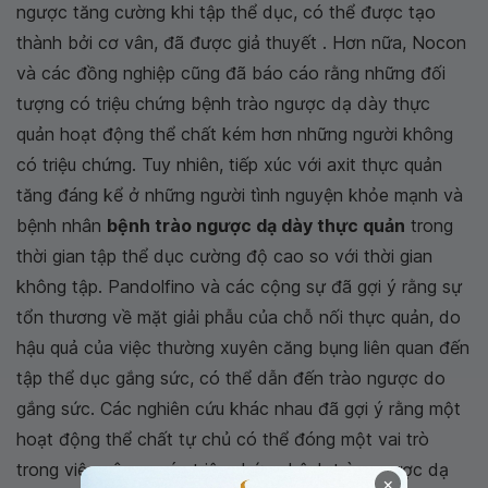
ngược tăng cường khi tập thể dục, có thể được tạo
thành bởi cơ vân, đã được giả thuyết . Hơn nữa, Nocon
và các đồng nghiệp cũng đã báo cáo rằng những đối
tượng có triệu chứng bệnh trào ngược dạ dày thực
quản hoạt động thể chất kém hơn những người không
có triệu chứng. Tuy nhiên, tiếp xúc với axit thực quản
tăng đáng kể ở những người tình nguyện khỏe mạnh và
bệnh nhân
bệnh trào ngược dạ dày thực quản
trong
thời gian tập thể dục cường độ cao so với thời gian
không tập. Pandolfino và các cộng sự đã gợi ý rằng sự
tổn thương về mặt giải phẫu của chỗ nối thực quản, do
hậu quả của việc thường xuyên căng bụng liên quan đến
tập thể dục gắng sức, có thể dẫn đến trào ngược do
gắng sức. Các nghiên cứu khác nhau đã gợi ý rằng một
hoạt động thể chất tự chủ có thể đóng một vai trò
trong việc gây ra các triệu chứng bệnh trào ngược dạ
×