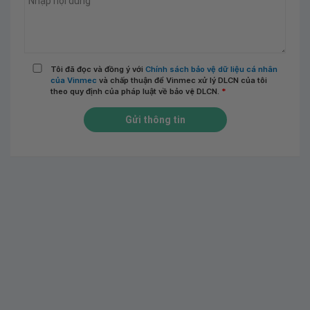
Tôi đã đọc và đồng ý với
Chính sách bảo vệ dữ liệu cá nhân
của Vinmec
và chấp thuận để Vinmec xử lý DLCN của tôi
theo quy định của pháp luật về bảo vệ DLCN.
*
Gửi thông tin