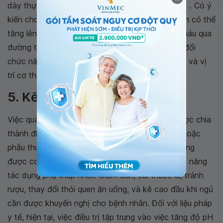
dày thực quản (tức là chạy, đạp xe, tập thể dục) . Có ý
kiến ​​cho rằng bệnh trào ngược dạ dày thực quản có thể
tăng lên ở các vận động viên vì giảm lưu lượng máu qua
đường tiêu hóa, thay đổi bài tiết hormone, thay đổi
chức năng vận động của thực quản và tâm thất, và vị
trí cơ thể bị hạn chế trong khi tập luyện.
5. Kết luận
Việc quản lý
trào ngược thanh quản
có thể được chia
thành điều chỉnh lối sống, điều trị nội khoa và / hoặc
phẫu thuật. Thay đổi hành vi và điều chỉnh lối sống
được coi là phương pháp điều trị đầu tay với khả năng
tác dụng phụ thấp nhất. Giảm cân, cai thuốc lá, tránh
rượu, thay đổi thói quen ăn uống, và kê cao đầu khi ngủ
cần được khuyến nghị cho bệnh nhân. Đối với liệu pháp
y tế, hiện tại, việc điều trị tập trung vào việc tăng độ pH