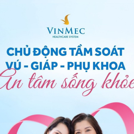
được người sản phụ sử dụng đúng cách
 thành phần là những chất dưỡng da đậm đặc nuôi
 sinh ra collagen cũng như elastin để tăng khả năng
ài ra, thuốc chống rạn da còn góp phần ngăn chặn sự
đen...
 hệ tư vấn trong 24 giờ.
Số điện thoại
*