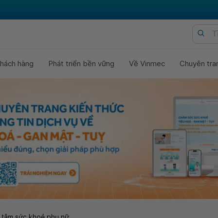
hách hàng
Phát triển bền vững
Về Vinmec
Chuyên tra
 tâm sức khoẻ phụ nữ