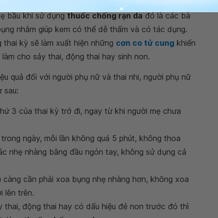
mẹ bầu khi sử dụng
thuốc chống rạn da
đó là các bà
ụng nhằm giúp kem có thể dễ thấm và có tác dụng.
 thai kỳ sẽ làm xuất hiện những
cơn co tử cung
khiến
 làm cho sảy thai, động thai hay sinh non.
ệu quả đối với người phụ nữ và thai nhi, người phụ nữ
 sau:
hứ 3 của thai kỳ trở đi, ngay từ khi người mẹ chưa
trong ngày, mỗi lần không quá 5 phút, không thoa
ác nhẹ nhàng bằng đầu ngón tay, không sử dụng cả
phụ càng cần phải xoa bụng nhẹ nhàng hơn, không xoa
 lên trên.
 thai, động thai hay có dấu hiệu đẻ non trước đó thì