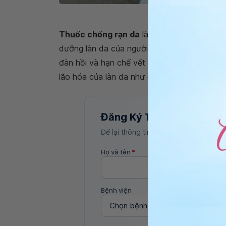
Thuốc chống rạn da nên 
Thuốc chống rạn da
là thuốc dạng kem với
dưỡng làn da của người phụ nữ và kích thích
đàn hồi và hạn chế vết nứt, vết rạn da. Ngo
lão hóa của làn da như chảy xệ, sắc tố màu 
Đăng Ký Tư Vấn
Để lại thông tin, bác sĩ Vinmec sẽ liên
Họ và tên
*
Bệnh viện