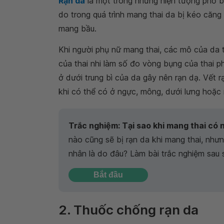
Rạn da
là một trong những hiện tượng phổ bi
do trong quá trình mang thai da bị kéo căng
mang bầu.
Khi người phụ nữ mang thai, các mô của da t
của thai nhi làm số đo vòng bụng của thai p
ở dưới trung bì của da gây nên rạn dạ. Vết 
khi có thể có ở ngực, mông, dưới lưng hoặc 
Trắc nghiệm: Tại sao khi mang thai có n
nào cũng sẽ bị rạn da khi mang thai, nhưn
nhân là do đâu? Làm bài trắc nghiệm sau 
Bắt đầu
2. Thuốc chống rạn da