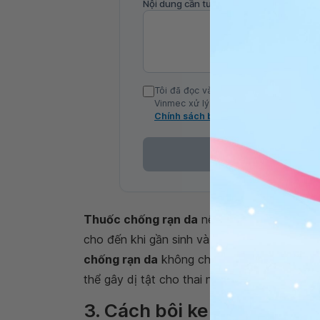
Nội dung cần tư vấn
Tôi đã đọc và đồng ý với Chính sách b
Vinmec xử lý DLCN của tôi theo quy đị
Chính sách bảo mật
Thuốc chống rạn da
nên được người sản p
cho đến khi gần sinh và sẽ không gây ra t
chống rạn da
không chứa những hóa chất độ
thể gây dị tật cho thai nhi.
3. Cách bôi kem rạn da ch