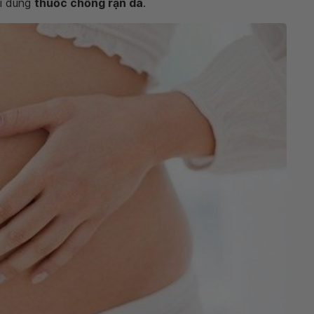
hi dùng
thuốc chống rạn da
.