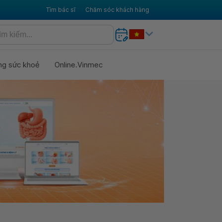
Tìm bác sĩ
Chăm sóc khách hàng
ng sức khoẻ
Online.Vinmec