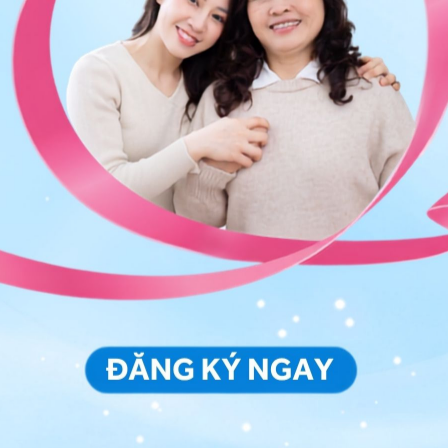
ảo vệ dữ liệu cá nhân của Vinmec và chấp thuận để
nh của pháp luật về bảo vệ DLCN.
Đăng Ký
hụ sử dụng đúng cách vào
tháng thứ 3 của thai kỳ
ác dụng phụ cho thai kỳ nếu chọn được những
thuốc
c hại như chất bảo quản, chất tạo màu, tạo mùi có
o bà bầu