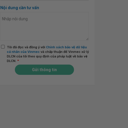
Nội dung cần tư vấn
Tôi đã đọc và đồng ý với
Chính sách bảo vệ dữ liệu
cá nhân của Vinmec
và chấp thuận để Vinmec xử lý
DLCN của tôi theo quy định của pháp luật về bảo vệ
DLCN.
*
Gửi thông tin