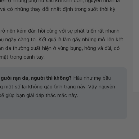
ến ở những phụ nữ sau khi sinh con, nguyên nhân là
 và có những thay đổi nhất định trong suốt thời kỳ
rở nên kém đàn hồi cùng với sự phát triển rất nhanh
hụ ngày càng to. Kết quả là làm gãy những mô liên kết
rạn da thường xuất hiện ở vùng bụng, hông và đùi, có
mặt trong cánh tay.
gười rạn da, người thì không?
Hầu như mẹ bầu
g một số lại không gặp tình trạng này. Vậy nguyên
sẽ giúp bạn giải đáp thắc mắc này.