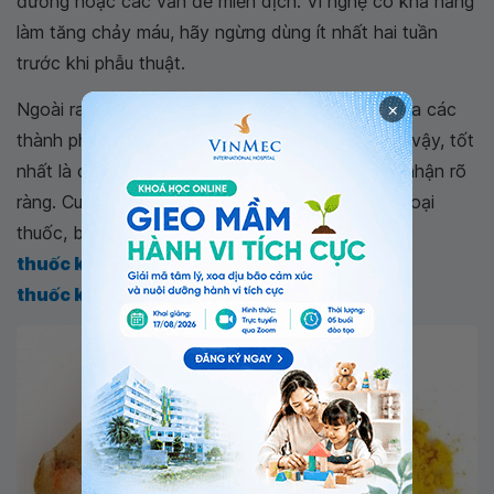
đường hoặc các vấn đề miễn dịch. Vì nghệ có khả năng
làm tăng chảy máu, hãy ngừng dùng ít nhất hai tuần
trước khi phẫu thuật.
×
Ngoài ra, một số sản phẩm của nghệ có thể chứa các
thành phần phụ không được tiết lộ trên nhãn, vì vậy, tốt
nhất là chọn một chất bổ sung đã được chứng nhận rõ
ràng. Curcumin cũng có thể tương tác với nhiều loại
thuốc, bao gồm thuốc chống đông máu,
thuốc kháng sinh
, thuốc tim mạch,
thuốc kháng histamin
và thuốc hóa trị