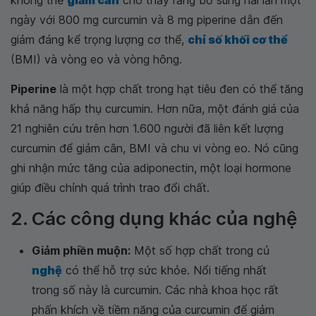
không thể
giảm cân
cho thấy rằng bổ sung hai lần một
ngày với 800 mg curcumin và 8 mg piperine dẫn đến
giảm đáng kể trọng lượng cơ thể,
chỉ số khối cơ thể
(BMI) và vòng eo và vòng hông.
Piperine
là một hợp chất trong hạt tiêu đen có thể tăng
khả năng hấp thụ curcumin. Hơn nữa, một đánh giá của
21 nghiên cứu trên hơn 1.600 người đã liên kết lượng
curcumin để giảm cân, BMI và chu vi vòng eo. Nó cũng
ghi nhận mức tăng của adiponectin, một loại hormone
giúp điều chỉnh quá trình trao đổi chất.
2. Các công dụng khác của nghệ
Giảm phiền muộn:
Một số hợp chất trong củ
nghệ
có thể hỗ trợ sức khỏe. Nổi tiếng nhất
trong số này là curcumin. Các nhà khoa học rất
phấn khích về tiềm năng của curcumin để giảm