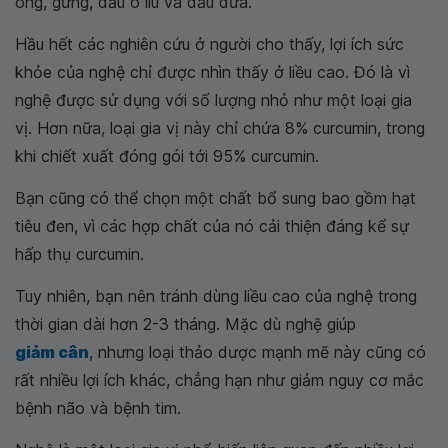
ong, gừng, dầu ô liu và dầu dừa.
Hầu hết các nghiên cứu ở người cho thấy, lợi ích sức
khỏe của nghệ chỉ được nhìn thấy ở liều cao. Đó là vì
nghệ được sử dụng với số lượng nhỏ như một loại gia
vị. Hơn nữa, loại gia vị này chỉ chứa 8% curcumin, trong
khi chiết xuất đóng gói tới 95% curcumin.
Bạn cũng có thể chọn một chất bổ sung bao gồm hạt
tiêu đen, vì các hợp chất của nó cải thiện đáng kể sự
hấp thụ curcumin.
Tuy nhiên, bạn nên tránh dùng liều cao của nghệ trong
thời gian dài hơn 2-3 tháng. Mặc dù nghệ giúp
giảm cân
, nhưng loại thảo dược mạnh mẽ này cũng có
rất nhiều lợi ích khác, chẳng hạn như giảm nguy cơ mắc
bệnh não và bệnh tim.