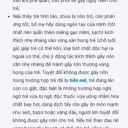
vào khí phế quản, vào phổi sẽ gây nguy hiểm cho
trẻ.
Nếu thấy trẻ tỉnh táo, chưa bị nôn trớ, còn phản
ứng tốt, bố mẹ hãy dùng ngón tay của mình (tốt
nhất nên quấn thêm miếng gạc mềm, sạch) kích
thích nhẹ nhàng vào vùng sàn họng trẻ (chỗ lưỡi
gà) giúp trẻ có thể nôn, loại bớt chất độc hại ra
ngoài cơ thể, chú ý động tác kích thích gây nôn
cần nhẹ nhàng để tránh gây tổn thương vùng
họng của trẻ. Tuyệt đối không được gây nôn
trong trường hợp trẻ đã bị
hôn mê
, trẻ đang lên
cơn co giật, đặc biệt là những trường hợp nghi
ngờ trẻ vừa bị ngộ độc thuốc vừa uống nhầm hóa
chất bay hơi, dung dịch tẩy rửa gây ăn mòn mạnh
như axit, bazơ hoặc xăng dầu, người lớn tuyệt đối
không được gây nôn cho trẻ. Nếu trẻ than đau rát