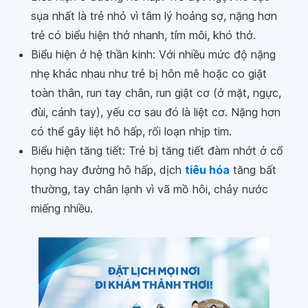
sụa nhất là trẻ nhỏ vì tâm lý hoảng sợ, nặng hơn
trẻ có biểu hiện thở nhanh, tím môi, khó thở.
Biểu hiện ở hệ thần kinh: Với nhiều mức độ nặng
nhẹ khác nhau như trẻ bị hôn mê hoặc co giật
toàn thân, run tay chân, run giật cơ (ở mặt, ngực,
đùi, cánh tay), yếu cơ sau đó là liệt cơ. Nặng hơn
có thể gây liệt hô hấp, rối loạn nhịp tim.
Biểu hiện tăng tiết: Trẻ bị tăng tiết đàm nhớt ở cổ
họng hay đường hô hấp, dịch
tiêu hóa
tăng bất
thường, tay chân lạnh vì vã mồ hôi, chảy nước
miếng nhiều.