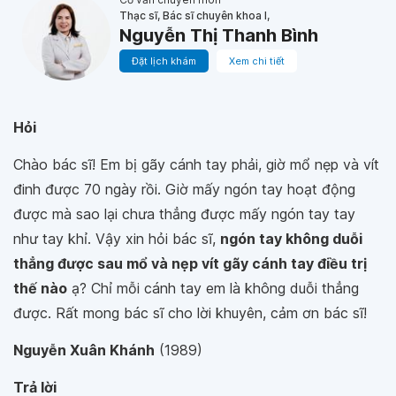
Thạc sĩ, Bác sĩ chuyên khoa I,
Nguyễn Thị Thanh Bình
Đặt lịch khám
Xem chi tiết
Hỏi
Chào bác sĩ! Em bị gãy cánh tay phải, giờ mổ nẹp và vít
đinh được 70 ngày rồi. Giờ mấy ngón tay hoạt động
được mà sao lại chưa thẳng được mấy ngón tay tay
như tay khỉ. Vậy xin hỏi bác sĩ,
ngón tay không duỗi
thẳng được sau mổ và nẹp vít gãy cánh tay điều trị
thế nào
ạ? Chỉ mỗi cánh tay em là không duỗi thẳng
được. Rất mong bác sĩ cho lời khuyên, cảm ơn bác sĩ!
Nguyễn Xuân Khánh
(1989)
Trả lời