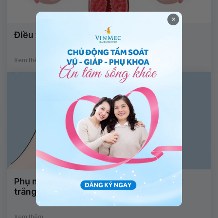
×
Điều trị viêm âm đạo
Xem thêm
Phụ nữ mang thai 18 tuần ra nhiều huyết
trắng kèm ngứa âm đạo có sao không?
Xem thêm