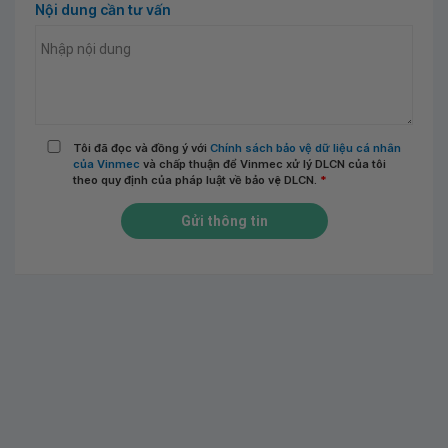
Nội dung cần tư vấn
Tôi đã đọc và đồng ý với
Chính sách bảo vệ dữ liệu cá nhân
của Vinmec
và chấp thuận để Vinmec xử lý DLCN của tôi
theo quy định của pháp luật về bảo vệ DLCN.
*
Gửi thông tin