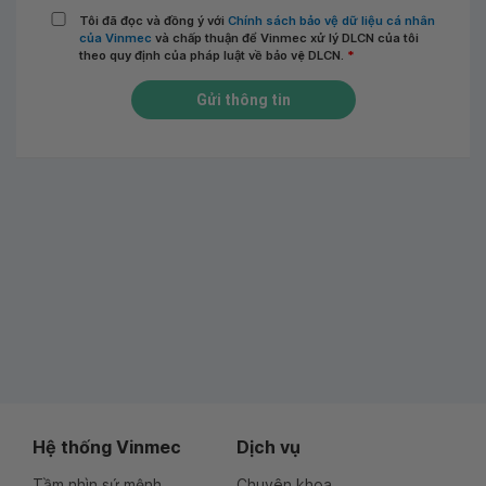
Tôi đã đọc và đồng ý với
Chính sách bảo vệ dữ liệu cá nhân
của Vinmec
và chấp thuận để Vinmec xử lý DLCN của tôi
theo quy định của pháp luật về bảo vệ DLCN.
*
Gửi thông tin
Hệ thống Vinmec
Dịch vụ
Tầm nhìn sứ mệnh
Chuyên khoa