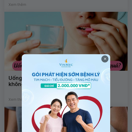
Xem thêm
×
Uống collagen có làm thay đổi nội tiết
không?
Xem thêm