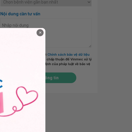
Nội dung cần tư vấn
×
Tôi đã đọc và đồng ý với
Chính sách bảo vệ dữ liệu
cá nhân của Vinmec
và chấp thuận để Vinmec xử lý
DLCN của tôi theo quy định của pháp luật về bảo vệ
DLCN.
*
Gửi thông tin