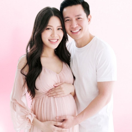
ng bấm số
HOTLINE
, đặt mua
GÓI DỊCH VỤ
hoặc đặt
 tự động trên ứng dụng My Vinmec để quản lý, theo dõi
g dụng.
Chia sẻ
sinh
QnA
Khiếm thính