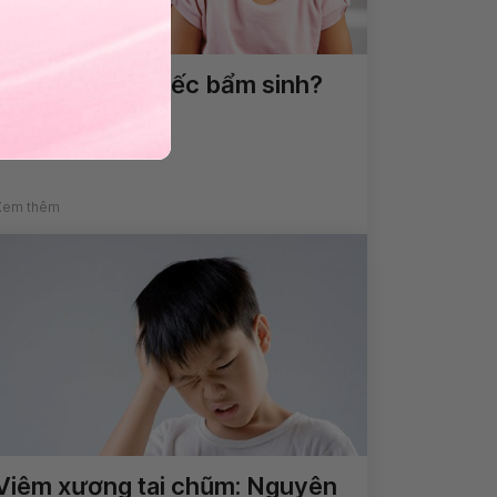
Tại sao trẻ bị điếc bẩm sinh?
Xem thêm
Viêm xương tai chũm: Nguyên