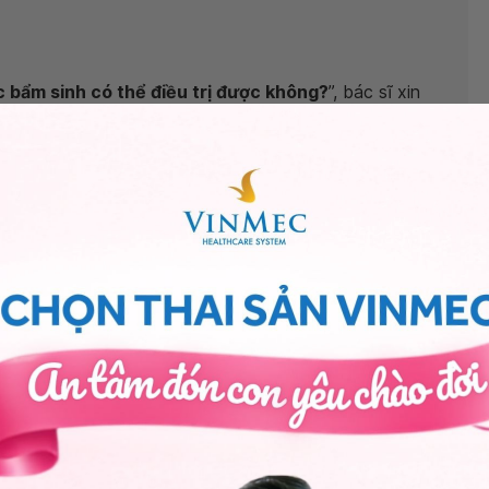
c bẩm sinh có thể điều trị được không?
”, bác sĩ xin
ình phức tạp được hình thành từ thời kỳ bào thai. Những
nh và phát triển dần theo lứa tuổi. Trong can thiệp cho
u là thực hiện cấy điện cực ốc tai cho trẻ, nó chỉ thực
ổi và giảm dần khi trẻ càng lớn do sự phát triển của
chỉ định phẫu thuật can thiệp, chỉ can thiệp qua ngôn
nh
, bạn có thể đến bệnh viện thuộc
n thêm. Cảm ơn bạn đã tin tưởng và gửi câu hỏi đến