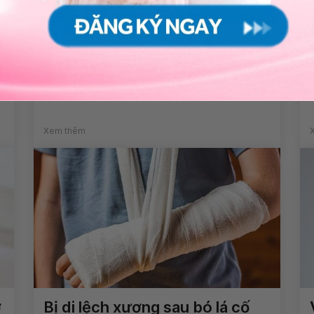
Trẻ bị sốt do viêm amidan
u
Xem thêm
ở
Bị di lệch xương sau bó lá cố