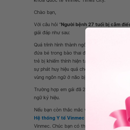
khoa Quốc tế Vinmec Times City.
Chào bạn,
Với câu hỏi “
Người bệnh 27 tuổi bị câm điế
giải đáp như sau:
Quá trình hình thành ngôn ngữ là một quá tr
đứa bé trong bào thai đã tiếp xúc với âm tha
trẻ bị khiếm thính hiện tại ở Việt Nam chủ yế
sự phát huy hiệu quả cho những trẻ dưới 2 tu
vùng ngôn ngữ ở não bị gián đoạn.
Trường hợp em gái đã 27 tuổi thì không còn 
ngữ ký hiệu.
Nếu bạn còn thắc mắc về
câm điếc bẩm si
Hệ thống Y tế Vinmec
để kiểm tra và tư vấ
Vinmec. Chúc bạn có thật nhiều sức khỏe.