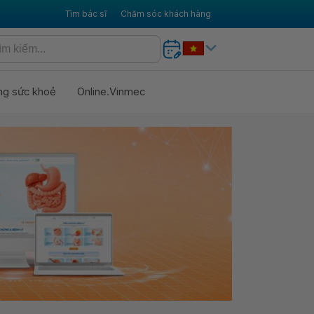
Tìm bác sĩ
Chăm sóc khách hàng
ng sức khoẻ
Online.Vinmec