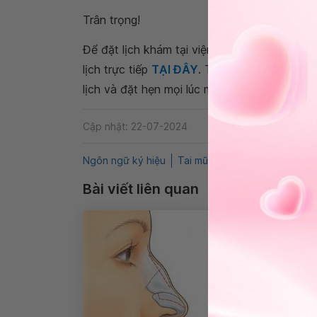
Trân trọng!
Để đặt lịch khám tại viện, Quý khách vui lò
lịch trực tiếp
TẠI ĐÂY
. Tải và đặt lịch khám
lịch và đặt hẹn mọi lúc mọi nơi ngay trên ứn
Cập nhật: 22-07-2024
Ngôn ngữ ký hiệu
Tai mũi họng
Câm điếc bẩm 
Bài viết liên quan