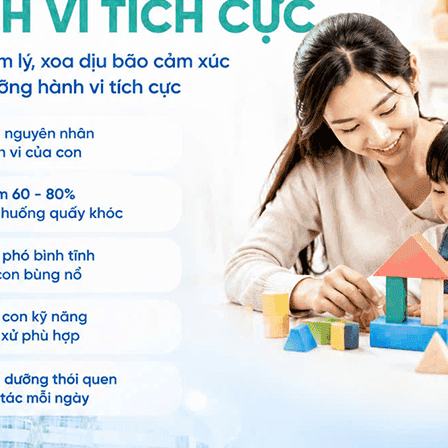
ại tình trạng để dùng thêm thuốc phối hợp làm mềm cơ
 sống D12
, bạn có thể đến bệnh viện thuộc
n thêm. Cảm ơn bạn đã tin tưởng và gửi câu hỏi đến
ng bấm số
HOTLINE
, đặt mua
GÓI DỊCH VỤ
hoặc đặt
 tự động trên ứng dụng My Vinmec để quản lý, theo dõi
g dụng.
Chia sẻ
QnA
Vỡ đốt sống D12
Tổn thương tủy D12