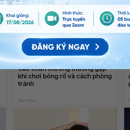
Các chấn thương thường gặp
khi chơi bóng rổ và cách phòng
tránh
Xem thêm