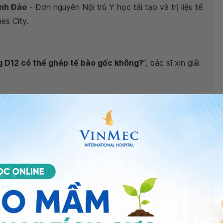
Anh Đào
- Đơn nguyên Nội trú Y học tái tạo và trị liệu tế
es City.
g D12 có thể ghép tế bào gốc không?
”, bác sĩ xin giải
gốc tự thân lấy từ tủy xương của người bệnh chấn
y sống, hầu hết đều có cải thiện so với trước ghép,
 trước đó và phối hợp với thuốc cùng phục hồi chức
ận động
, cảm giác và ảnh hưởng một số cơ quan nội
bàng quang,...mức độ hồi phục tùy theo chấn thương
ột phần tủy hoặc mức độ chấn thương gây thiếu oxy ở