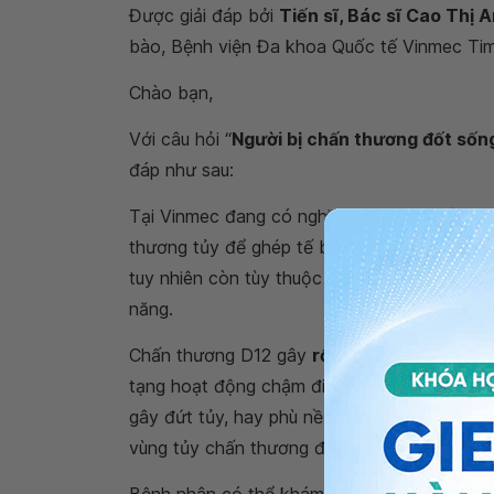
Được giải đáp bởi
Tiến sĩ, Bác sĩ Cao Thị 
bào, Bệnh viện Đa khoa Quốc tế Vinmec Tim
Chào bạn,
Với câu hỏi “
Người bị chấn thương đốt sốn
đáp như sau:
Tại Vinmec đang có nghiên cứu ghép tế bào 
thương tủy để ghép tế bào gốc vào đường tủ
tuy nhiên còn tùy thuộc vào tổn thương tủy
năng.
Chấn thương D12 gây
rối loạn chức năng v
tạng hoạt động chậm đi như nhu động ruột, 
gây đứt tủy, hay phù nề , hay tổn thương m
vùng tủy chấn thương đó,...