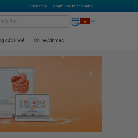
Tìm bác sĩ
Chăm sóc khách hàng
ng sức khoẻ
Online.Vinmec