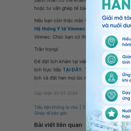
Bệnh nhân có thể khám bác sĩ để đánh giá l
hoặc tư vấn ghép tế bào gốc.
Nếu bạn còn thắc mắc về
chấn thương đốt
Hệ thống Y tế Vinmec
để kiểm tra và tư vấ
Vinmec. Chúc bạn có thật nhiều sức khỏe.
Trân trọng!
Để đặt lịch khám tại viện, Quý khách vui lò
lịch trực tiếp
TẠI ĐÂY
. Tải và đặt lịch khám
lịch và đặt hẹn mọi lúc mọi nơi ngay trên ứn
Cập nhật: 22-07-2024
Tiểu tiện không tự chủ
Chấn thương chỉnh hình
Ghép tế bào gốc
Bài viết liên quan