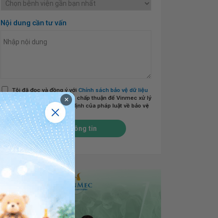
Nội dung cần tư vấn
Tôi đã đọc và đồng ý với
Chính sách bảo vệ dữ liệu
cá nhân của Vinmec
và chấp thuận để Vinmec xử lý
×
DLCN của tôi theo quy định của pháp luật về bảo vệ
DLCN.
*
Gửi thông tin