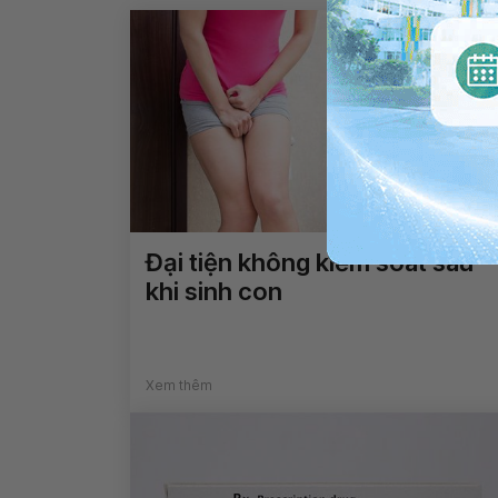
Đại tiện không kiểm soát sau
khi sinh con
Xem thêm