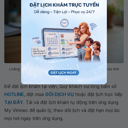
Loãng xương ở người cao tuổi nên dùng thuốc gì phụ thuộc vào tình
trạng của người bệnh.
Để đặt lịch khám tại viện, Quý khách vui lòng bấm số
HOTLINE
, đặt mua
GÓI DỊCH VỤ
hoặc đặt lịch trực tiếp
TẠI ĐÂY
. Tải và đặt lịch khám tự động trên ứng dụng
My Vinmec để quản lý, theo dõi lịch và đặt hẹn mọi lúc
mọi nơi ngay trên ứng dụng.