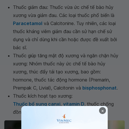
Thuốc giảm đau: Thuốc vừa ức chế tế bào hủy
xương vừa giảm đau. Các loại thuốc phổ biến là
Paracetamol
và Calcitonine. Tuy nhiên, các loại
thuốc kháng viêm giảm đau cần sử hạn chế sử
dụng và chỉ dùng khi cần hoặc được đề xuất bởi
bác sĩ.
Thuốc giúp tăng mật độ xương và ngăn chặn hủy
xương: Nhóm thuốc này ức chế tế bào hủy
xương, thúc đẩy tái tạo xương, bao gồm:
hormone, thuốc tác động hormone (Premarin,
Prempak C, Livial), Calcitonin và
bisphosphonat
.
Thuốc kích hoạt tạo xương:
Thuốc bổ sung canxi
,
vitamin D
, thuốc chống
×
đồng hóa…