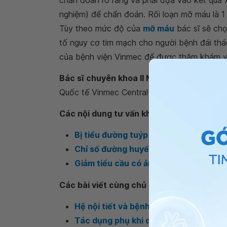
chẩn đoán rõ ràng và phải dựa vào kết quả 
nghiệm) để chẩn đoán. Rối loạn mỡ máu là 1 
Tùy theo mức độ của
mỡ máu
bác sĩ sẽ chọ
tố nguy cơ tim mạch cho người bệnh đái th
của bệnh viện Vinmec để được thăm khám và
Bác sĩ chuyên khoa II Nguyễn Xuân Thắng
Quốc tế Vinmec Central Park
Các nội dung tư vấn khác
Bị tiểu đường tuýp 2 có nên ăn các loạ
Chỉ số đường huyết là 8.1 sau khi ăn 2
Giảm tiểu cầu có ảnh hưởng gì đến bệ
Các bài viết cùng chủ đề
Hệ nội tiết và bệnh tiểu đường
Tác dụng phụ khi dùng insulin điều trị