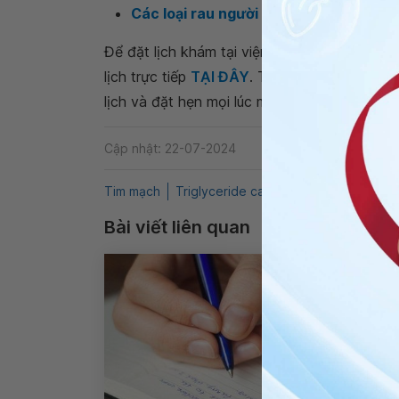
Các loại rau người bệnh tiểu đường n
Để đặt lịch khám tại viện, Quý khách vui lò
lịch trực tiếp
TẠI ĐÂY
. Tải và đặt lịch khám
lịch và đặt hẹn mọi lúc mọi nơi ngay trên ứn
Cập nhật: 22-07-2024
Tim mạch
Triglyceride cao
Mỡ máu
QnA
T
Bài viết liên quan