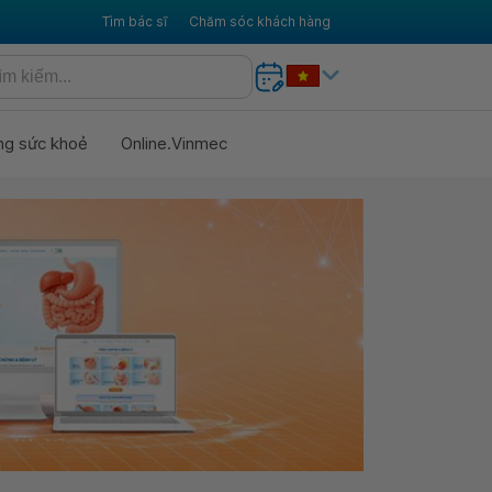
Tìm bác sĩ
Chăm sóc khách hàng
ng sức khoẻ
Online.Vinmec