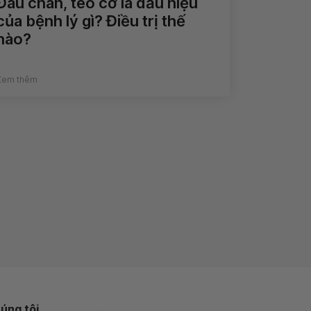
Đau chân, teo cơ là dấu hiệu
của bệnh lý gì? Điều trị thế
nào?
Xem thêm
úng tôi