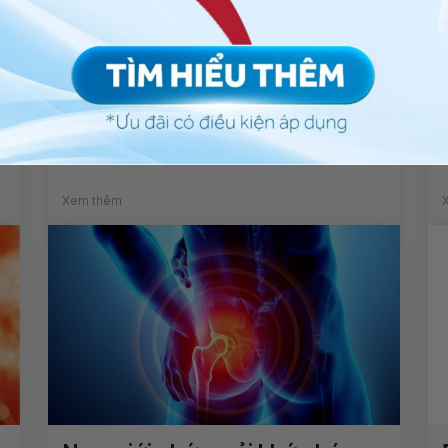
Bác sĩ tim mạch Vinmec tham
gia nghiên cứu khoa học về
tăng huyết áp với Đại học
Massachusetts (Mỹ)
Xem thêm