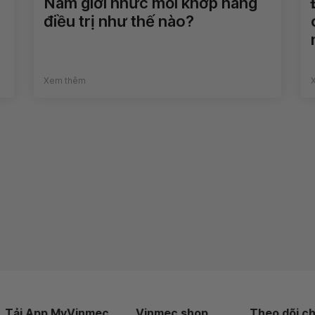
Nam giới nhức mỏi khớp háng
điều trị như thế nào?
Xem thêm
Tải App MyVinmec
Vinmec shop
Theo dõi ch