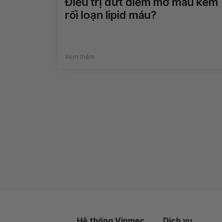
Điều trị dứt điểm mỡ máu kèm
rối loạn lipid máu?
Xem thêm
Hệ thống Vinmec
Dịch vụ