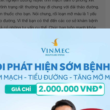
xét nghiệm đường huyết tĩnh mạch (làm ở phòng xét
tình trạng rất thường hay đi chung với đái tháo đường.
n thuốc cho bạn. Nói chung, rối loạn mỡ máu là 1 yếu
áo đường. Vì thế bạn có thể đến các cơ sở khám bệnh
 có những tư vấn cụ thể. Chúc bạn luôn mạnh khỏe.
- Khoa Khám bệnh & Nội khoa - Bệnh viện Đa khoa
i củ quả?
h có phải tiểu đường?
nh tiểu đường không
 tiểu đường