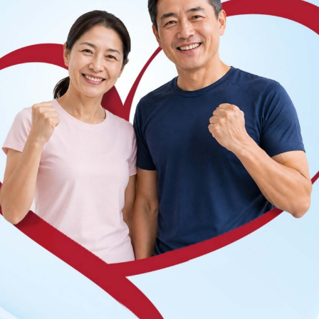
ên ăn
ng bấm số
HOTLINE
, đặt mua
GÓI DỊCH VỤ
hoặc đặt
 tự động trên ứng dụng My Vinmec để quản lý, theo dõi
g dụng.
Chia sẻ
iểu đường