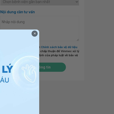
Nội dung cần tư vấn
×
Tôi đã đọc và đồng ý với
Chính sách bảo vệ dữ liệu
cá nhân của Vinmec
và chấp thuận để Vinmec xử lý
DLCN của tôi theo quy định của pháp luật về bảo vệ
DLCN.
*
Gửi thông tin