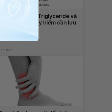
Chỉ số mỡ máu Triglyceride và
biến chứng nguy hiểm cần lưu
ý
Xem thêm