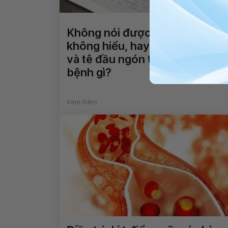
Không nói được, nhìn mặt chữ
không hiểu, hay bị động kinh
và tê đầu ngón tay là dấu hiệu
bệnh gì?
Xem thêm