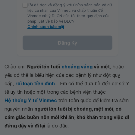
Tôi đã đọc và đồng ý với Chính sách bảo vệ dữ
liệu cá nhân của Vinmec và chấp thuận để
Vinmec xử lý DLCN của tôi theo quy định của
pháp luật về bảo vệ DLCN.
Chính sách bảo mật
Đăng Ký
Chào em.
Người lớn tuổi
choáng váng
và mệt
, hoặc
yếu có thể là biểu hiện của các bệnh lý như đột quỵ
cấp,
rối loạn tiền đình
... Em có thể đưa bà đến cơ sở Y
tế uy tín hoặc một trong các bệnh viện thuộc
Hệ thống Y tế Vinmec
trên toàn quốc để kiểm tra sớm
nguyên nhân
người lớn tuổi bị choáng, mệt mỏi, có
cảm giác buồn nôn mỗi khi ăn, khó khăn trong việc đi
đứng dậy và đi lại
là do đâu.