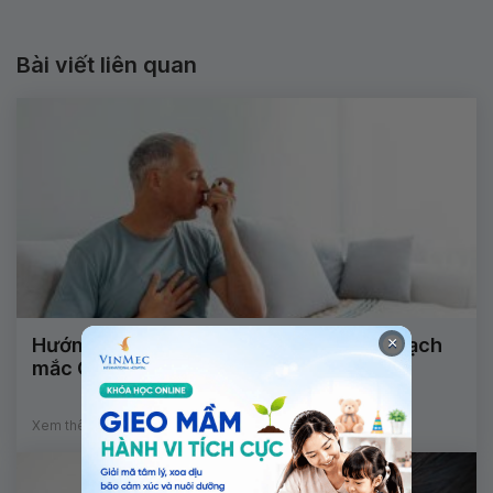
Bài viết liên quan
×
Hướng dẫn về điều trị người bệnh tim mạch
mắc COVID-19
Xem thêm