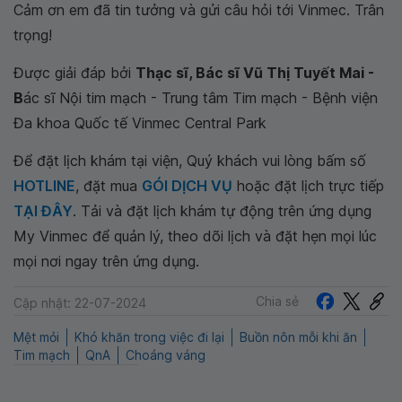
Cảm ơn em đã tin tưởng và gửi câu hỏi tới Vinmec. Trân
trọng!
Được giải đáp bởi
Thạc sĩ, Bác sĩ Vũ Thị Tuyết Mai -
B
ác sĩ Nội tim mạch - Trung tâm Tim mạch - Bệnh viện
Đa khoa Quốc tế Vinmec Central Park
Để đặt lịch khám tại viện, Quý khách vui lòng bấm số
HOTLINE
, đặt mua
GÓI DỊCH VỤ
hoặc đặt lịch trực tiếp
TẠI ĐÂY
. Tải và đặt lịch khám tự động trên ứng dụng
My Vinmec để quản lý, theo dõi lịch và đặt hẹn mọi lúc
mọi nơi ngay trên ứng dụng.
Chia sẻ
Cập nhật: 22-07-2024
Mệt mỏi
Khó khăn trong việc đi lại
Buồn nôn mỗi khi ăn
Tim mạch
QnA
Choáng váng