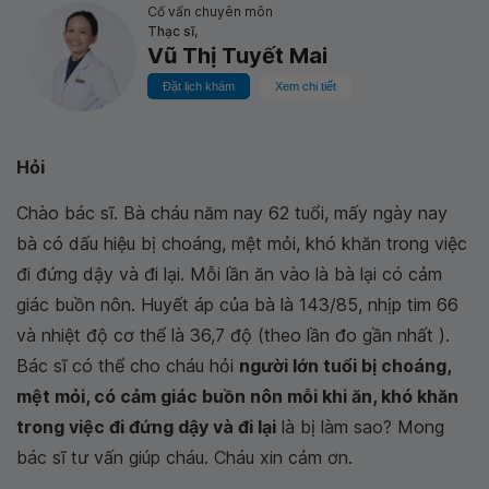
Cố vấn chuyên môn
Thạc sĩ,
Vũ Thị Tuyết Mai
Đặt lịch khám
Xem chi tiết
Hỏi
Chào bác sĩ. Bà cháu năm nay 62 tuổi, mấy ngày nay
bà có dấu hiệu bị choáng, mệt mỏi, khó khăn trong việc
đi đứng dậy và đi lại. Mỗi lần ăn vào là bà lại có cảm
giác buồn nôn. Huyết áp của bà là 143/85, nhịp tim 66
và nhiệt độ cơ thể là 36,7 độ (theo lần đo gần nhất ).
Bác sĩ có thể cho cháu hỏi
người lớn tuổi bị choáng,
mệt mỏi, có cảm giác buồn nôn mỗi khi ăn, khó khăn
trong việc đi đứng dậy và đi lại
là bị làm sao? Mong
bác sĩ tư vấn giúp cháu. Cháu xin cảm ơn.