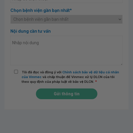
Chọn bệnh viện gần bạn nhất*
Nội dung cần tư vấn
Tôi đã đọc và đồng ý với
Chính sách bảo vệ dữ liệu cá nhân
của Vinmec
và chấp thuận để Vinmec xử lý DLCN của tôi
theo quy định của pháp luật về bảo vệ DLCN.
*
Gửi thông tin