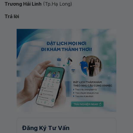
Trương Hải Linh
(Tp.Hạ Long)
Trả lời
Đăng Ký Tư Vấn