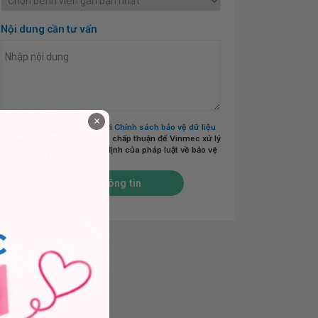
Nội dung cần tư vấn
×
Tôi đã đọc và đồng ý với
Chính sách bảo vệ dữ liệu
cá nhân của Vinmec
và chấp thuận để Vinmec xử lý
DLCN của tôi theo quy định của pháp luật về bảo vệ
DLCN.
*
Gửi thông tin