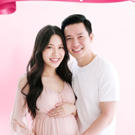
có thể đến bệnh viện thuộc
Hệ thống Y tế Vinmec
để
n đã tin tưởng và gửi câu hỏi đến Vinmec. Chúc bạn có
ng bấm số
HOTLINE
, đặt mua
GÓI DỊCH VỤ
hoặc đặt
 tự động trên ứng dụng My Vinmec để quản lý, theo dõi
g dụng.
Chia sẻ
nA
Thuốc dị ứng
Mụn