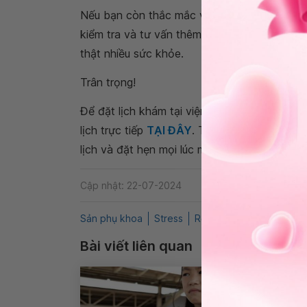
Nếu bạn còn thắc mắc về
chậm kinh
, bạn 
kiểm tra và tư vấn thêm bạn nhé. Cảm ơn bạ
thật nhiều sức khỏe.
Trân trọng!
Để đặt lịch khám tại viện, Quý khách vui lò
lịch trực tiếp
TẠI ĐÂY
. Tải và đặt lịch khám
lịch và đặt hẹn mọi lúc mọi nơi ngay trên ứn
Cập nhật: 22-07-2024
Sản phụ khoa
Stress
Rối loạn kinh nguyệt
Q
Bài viết liên quan