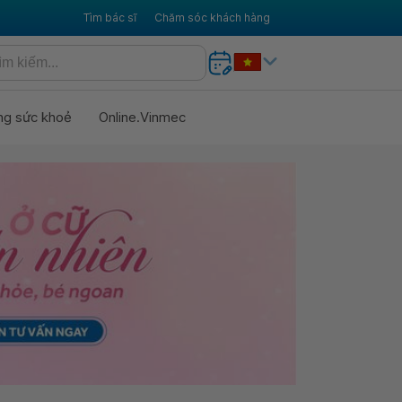
Tìm bác sĩ
Chăm sóc khách hàng
ng sức khoẻ
Online.Vinmec