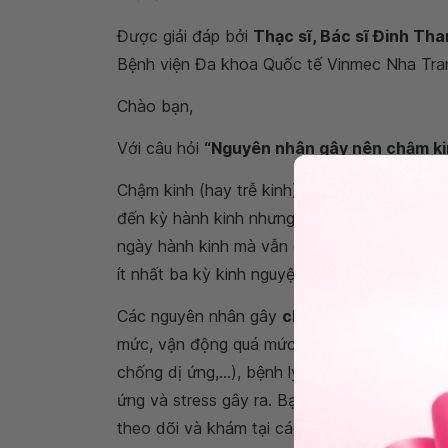
Được giải đáp bởi
Thạc sĩ, Bác sĩ Đinh Th
Bệnh viện Đa khoa Quốc tế Vinmec Nha Tra
Chào bạn,
Với câu hỏi
“Nguyên nhân gây nên chậm kinh
Chậm kinh (hay trễ kinh) là biểu hiện của ch
đến kỳ hành kinh nhưng vẫn chưa xuất hiện 
ngày hành kinh mà vẫn chưa có kinh nguyệt tr
ít nhất ba kỳ kinh nguyệt liên tiếp thì được x
Các nguyên nhân gây
chậm kinh
thường gặp
mức, vận động quá mức, stress, tác dụng phụ
chống dị ứng,...), bệnh lý phụ khoa, rối loạ
ứng và stress gây ra. Bạn có thể kiểm tra thê
theo dõi và khám tại các cơ sở y tế chuyên 