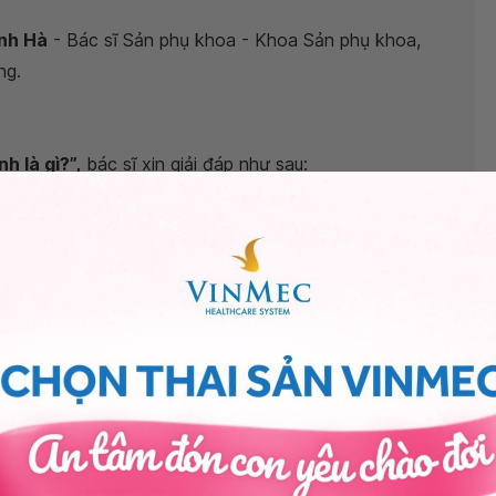
anh Hà
- Bác sĩ Sản phụ khoa - Khoa Sản phụ khoa,
ng.
 là gì?”,
bác sĩ xin giải đáp như sau:
u kỳ kinh nguyệt bất thường ở phụ nữ, là hiện tượng khi
kinh nguyệt. Thông thường, nếu quá 35 ngày tính từ
ở lại thì gọi là chậm kinh. Mặt khác, khi chị em lỡ mất
em là vô kinh.
 ở phụ nữ bao gồm: có thai, tăng cân - giảm cân quá
 của thuốc (chống trầm cảm, nội tiết, thuốc tránh thai,
n nội tiết. Trường hợp của bạn có thể do thuốc chống dị
m bằng que thử thai để loại trừ việc có thai, tiếp tục
khoa nếu chậm kinh kéo dài 1 tháng.