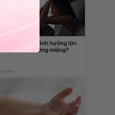
Rối loạn tâm lý ảnh hưởng lớn
đến sức khỏe răng miệng?
Xem thêm