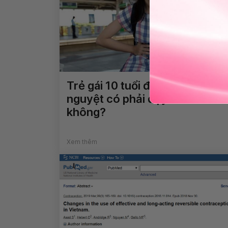
Trẻ gái 10 tuổi đã có kinh
nguyệt có phải dậy thì sớm
không?
Xem thêm