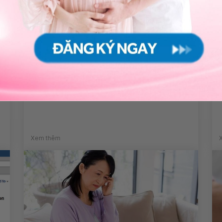
Cơ thể run rẩy khó kiểm soát là
do đâu?
Xem thêm