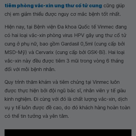
tiêm phòng vắc-xin ung thư cổ tử cung
cũng giúp
chị em giảm thiểu được nguy cơ mắc bệnh tốt nhất.
Hiện nay, tại Bệnh viện Đa khoa Quốc tế Vinmec đang
có hai loại vắc-xin phòng virus HPV gây ung thư cổ tử
cung ở phụ nữ, bao gồm Gardasil 0,5ml (cung cấp bởi
MSD-Mỹ) và Cervarix (cung cấp bởi GSK-Bỉ). Hai loại
vắc-xin này đều được tiêm 3 mũi trong vòng 6 tháng
đối với mỗi bệnh nhân.
Quy trình thăm khám và tiêm chủng tại Vinmec luôn
được thực hiện bởi đội ngũ bác sĩ, nhân viên y tế giàu
kinh nghiệm. Đi cùng với đó là chất lượng vắc-xin, dịch
vụ y tế luôn được đề cao, do đó khách hàng hoàn toàn
có thể tin tưởng và yên tâm.