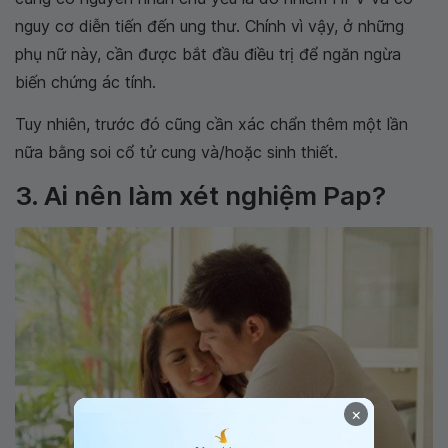
nguy cơ diễn tiến đến ung thư. Chính vì vậy, ở những
phụ nữ này, cần được bắt đầu điều trị để ngăn ngừa
biến chứng ác tính.
Tuy nhiên, trước đó cũng cần xác chẩn thêm một lần
nữa bằng soi cổ tử cung và/hoặc sinh thiết.
3. Ai nên làm xét nghiệm Pap?
×