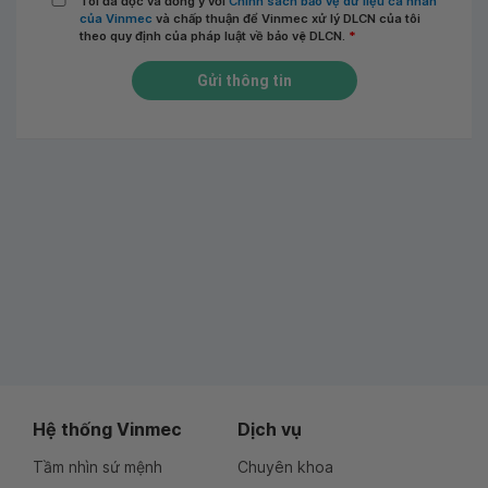
Tôi đã đọc và đồng ý với
Chính sách bảo vệ dữ liệu cá nhân
của Vinmec
và chấp thuận để Vinmec xử lý DLCN của tôi
theo quy định của pháp luật về bảo vệ DLCN.
*
Gửi thông tin
Hệ thống Vinmec
Dịch vụ
Tầm nhìn sứ mệnh
Chuyên khoa