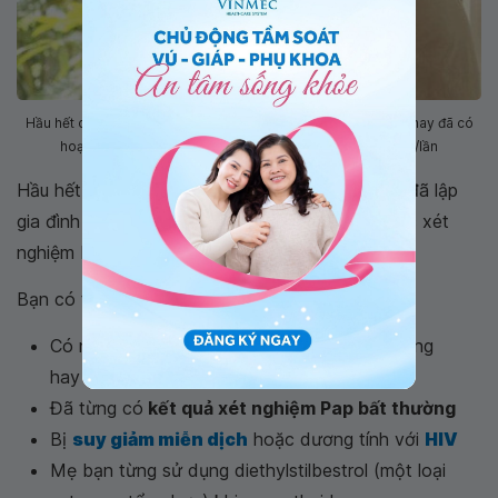
Hầu hết các phụ nữ trong độ tuổi từ 21 đến 65 đã lập gia đình hay đã có
hoạt động tình dục nên được xét nghiệm Pap mỗi 3 năm/lần
Hầu hết các phụ nữ trong độ tuổi từ 21 đến 65 đã lập
gia đình hay đã có hoạt động tình dục nên được xét
nghiệm Pap 3 năm/lần.
Bạn có thể cần kiểm tra thường xuyên hơn nếu:
Có người thân trực hệ mắc ung thư cổ tử cung
hay các loại ung thư nói chung
Đã từng có
kết quả xét nghiệm Pap bất thường
Bị
suy giảm miễn dịch
hoặc dương tính với
HIV
Mẹ bạn từng sử dụng diethylstilbestrol (một loại