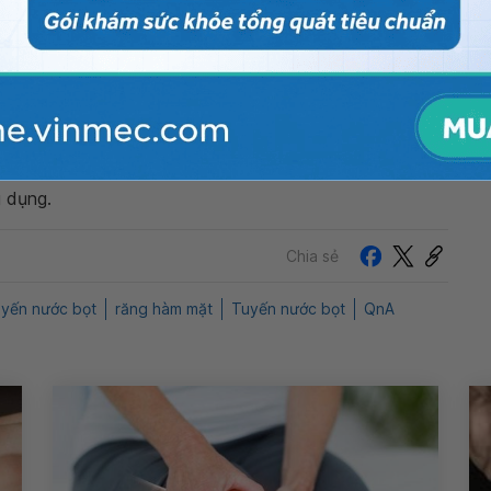
n thêm. Cảm ơn bạn đã tin tưởng và gửi câu hỏi đến
ng bấm số
HOTLINE
, đặt mua
GÓI DỊCH VỤ
hoặc đặt
 tự động trên ứng dụng My Vinmec để quản lý, theo dõi
g dụng.
Chia sẻ
uyến nước bọt
răng hàm mặt
Tuyến nước bọt
QnA