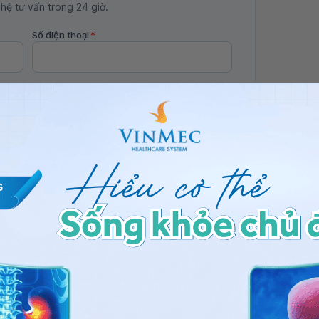
 hệ tư vấn trong 24 giờ.
Số điện thoại
*
ảo vệ dữ liệu cá nhân của Vinmec và chấp thuận để
nh của pháp luật về bảo vệ DLCN.
Đăng Ký