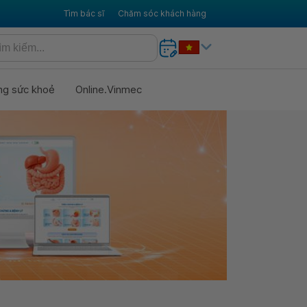
Tìm bác sĩ
Chăm sóc khách hàng
ng sức khoẻ
Online.Vinmec