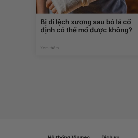
Bị di lệch xương sau bó lá cố
định có thể mổ được không?
Xem thêm
Hệ thống Vinmec
Dịch vụ