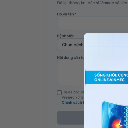
Để lại thông tin, bác sĩ Vinmec sẽ liên
Họ và tên
*
Bệnh viện
Nội dung cần tư vấn
Tôi đã đọc và đồng ý với Chính sách b
Vinmec xử lý DLCN của tôi theo quy đị
Chính sách bảo mật