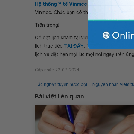
Hệ thống Y tế Vinmec
để kiểm tra và tư vấ
Vinmec. Chúc bạn có thật nhiều sức khỏe.
Trân trọng!
Để đặt lịch khám tại viện, Quý khách vui lò
lịch trực tiếp
TẠI ĐÂY
. Tải và đặt lịch khám
lịch và đặt hẹn mọi lúc mọi nơi ngay trên ứn
Cập nhật: 22-07-2024
Tắc nghẽn tuyến nước bọt
Nguyên nhân viêm t
Bài viết liên quan