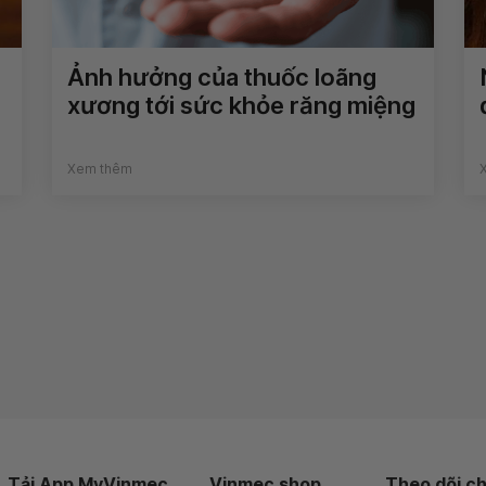
Ảnh hưởng của thuốc loãng
xương tới sức khỏe răng miệng
Xem thêm
Tải App MyVinmec
Vinmec shop
Theo dõi ch