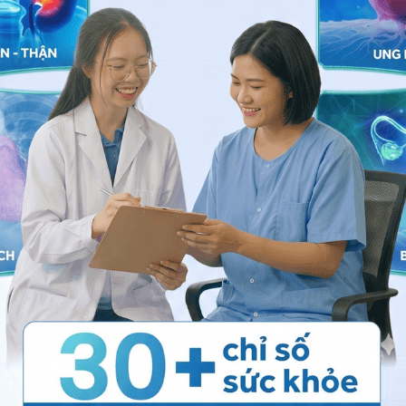
ẩm ướt và góp phần tiêu hóa thức ăn. Có 02 tuyến
 vùng góc hàm, phía sau tai và tuyến nước bọt dưới
này đều có ống tuyến để dẫn nước bọt từ tuyến đổ vào
c bọt khi có kích thích như lúc ăn, nhìn thấy đồ chua,..
 trệ nước bọt ở tuyến ngay khi có tăng tiết nước bọt.
c bọt sẽ bị ứ lại làm kích thước tuyến to lên. Khi
 đi và kích thước của tuyến sẽ nhỏ lại như ban đầu.
ớc bọt bị ứ đọng lại và gây viêm tuyến nước bọt.
g tuyến nước bọt dưới hàm của bạn bị tắc nghẽn. Có
ọt và hay gặp nhất là có sỏi ở ống tuyến. Bạn nên đi
ể có hướng xử lý sớm tránh được những biến chứng
 bọt
, bạn có thể đến bệnh viện thuộc