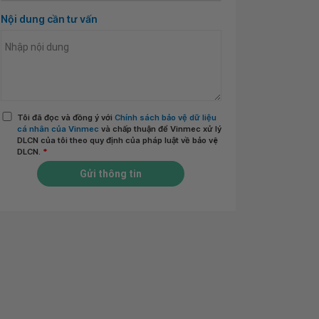
Nội dung cần tư vấn
Tôi đã đọc và đồng ý với
Chính sách bảo vệ dữ liệu
cá nhân của Vinmec
và chấp thuận để Vinmec xử lý
DLCN của tôi theo quy định của pháp luật về bảo vệ
DLCN.
*
Gửi thông tin