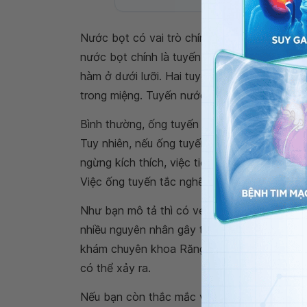
Nước bọt có vai trò chính là giữ cho miệng 
nước bọt chính là tuyến nước bọt mang tai ở
hàm ở dưới lưỡi. Hai tuyến nước bọt chính 
trong miệng. Tuyến nước bọt sẽ tăng tiết nướ
Bình thường, ống tuyến thông sẽ không gây ứ
Tuy nhiên, nếu ống tuyến bị tắc nghẽn thì nướ
ngừng kích thích, việc tiết nước bọt sẽ giảm
Việc ống tuyến tắc nghẽn lâu ngày sẽ làm nư
Như bạn mô tả thì có vẻ là dấu hiệu của ốn
nhiều nguyên nhân gây tắc ống tuyến nước b
khám chuyên khoa Răng hàm mặt sớm nhất đ
có thể xảy ra.
Nếu bạn còn thắc mắc về
viêm tuyến nước