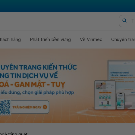
hách hàng
Phát triển bền vững
Về Vinmec
Chuyên tra
hoẻ tổng quát