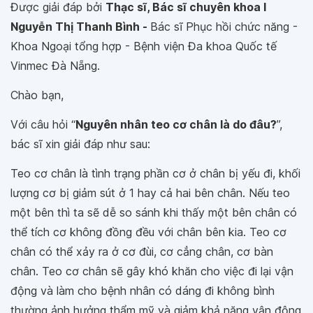
Được giải đáp bởi
Thạc sĩ, Bác sĩ chuyên khoa I
Nguyễn Thị Thanh Bình -
Bác sĩ Phục hồi chức năng -
Khoa Ngoại tổng hợp - Bệnh viện Đa khoa Quốc tế
Vinmec Đà Nẵng.
Chào bạn,
Với câu hỏi “
Nguyên nhân teo cơ chân là do đâu?
”,
bác sĩ xin giải đáp như sau:
Teo cơ chân là tình trạng phần cơ ở chân bị yếu đi, khối
lượng cơ bị giảm sút ở 1 hay cả hai bên chân. Nếu teo
một bên thì ta sẽ dễ so sánh khi thấy một bên chân có
thể tích cơ không đồng đều với chân bên kia. Teo cơ
chân có thể xảy ra ở cơ đùi, cơ cẳng chân, cơ bàn
chân. Teo cơ chân sẽ gây khó khăn cho việc đi lại vận
động và làm cho bệnh nhân có dáng đi không bình
thường ảnh hưởng thẩm mỹ và giảm khả năng vận động