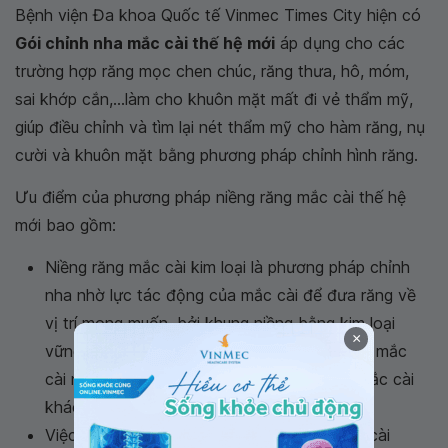
Bệnh viện Đa khoa Quốc tế Vinmec Times City hiện có
Gói chỉnh nha mắc cài thế hệ mới
áp dụng cho các
trường hợp răng mọc chen chúc, răng thưa, hô, móm,
sai khớp cắn,...làm cho khuôn mặt mất đi vẻ thẩm mỹ,
giúp điều chỉnh và tìm lại nét thẩm mỹ cho hàm răng, nụ
cười và khuôn mặt bằng phương pháp chỉnh hình răng.
Ưu điểm của phương pháp niềng răng mắc cài thế hệ
mới bao gồm:
Niềng răng mắc cài kim loại là phương pháp chỉnh
nha nhờ lực tác động của mắc cài để đưa răng về
vị trí mong muốn, bởi khung niềng bằng kim loại
×
vững chắc mà thời gian niềng răng bằng loại mắc
cài này được rút ngắn hơn so với các loại mắc cài
khác.
Việc tiến hành điều trị bằng niềng răng mắc cài