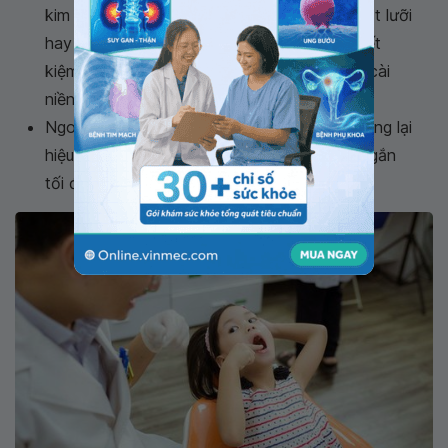
kim loại không quá phức tạp như mắc cài mặt lưỡi
hay mắc cài sứ, cộng thêm chi phí điều trị tiết
kiệm là những ưu điểm nổi trội của loại mắc cài
niềng răng này.
Ngoài ra, niềng răng mắc cài kim loại còn mang lại
hiệu quả chỉnh nha cao, thời gian được rút ngắn
tối đa và dễ dàng thay thế khi bị bong tuột.