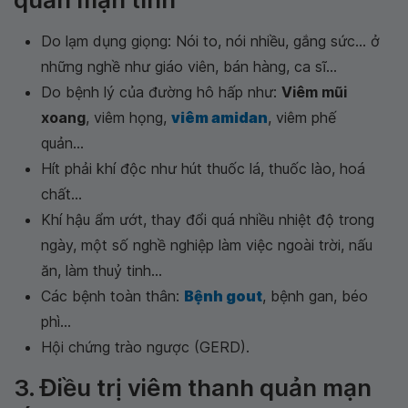
Do lạm dụng giọng: Nói to, nói nhiều, gắng sức... ở
những nghề như giáo viên, bán hàng, ca sĩ...
Do bệnh lý của đường hô hấp như:
Viêm mũi
xoang
, viêm họng,
viêm amidan
, viêm phế
quản...
Hít phải khí độc như hút thuốc lá, thuốc lào, hoá
chất...
Khí hậu ẩm ướt, thay đổi quá nhiều nhiệt độ trong
ngày, một số nghề nghiệp làm việc ngoài trời, nấu
ăn, làm thuỷ tinh...
Các bệnh toàn thân:
Bệnh gout
, bệnh gan, béo
phì...
Hội chứng trào ngược (GERD).
3. Điều trị viêm thanh quản mạn