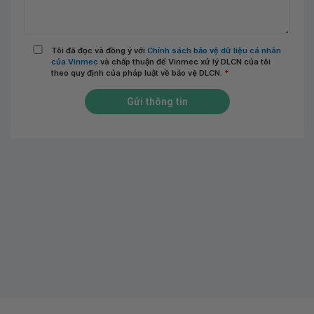
Tôi đã đọc và đồng ý với
Chính sách bảo vệ dữ liệu cá nhân
của Vinmec
và chấp thuận để Vinmec xử lý DLCN của tôi
theo quy định của pháp luật về bảo vệ DLCN.
*
Gửi thông tin