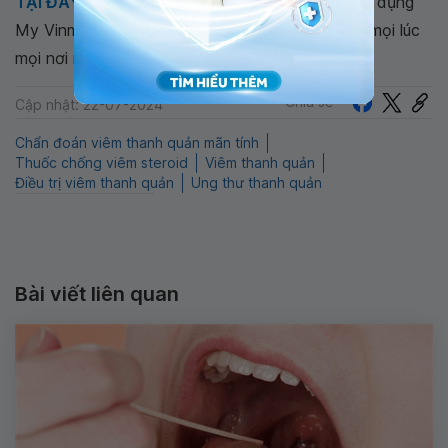
TẠI ĐÂY
. Tải và đặt lịch khám tự động trên ứng dụng
My Vinmec để quản lý, theo dõi lịch và đặt hẹn mọi lúc
mọi nơi ngay trên ứng dụng.
Chia sẻ
Cập nhật: 22-07-2024
Chẩn đoán viêm thanh quản mãn tính
Thuốc chống viêm steroid
Viêm thanh quản
Điều trị viêm thanh quản
Ung thư thanh quản
Bài viết liên quan