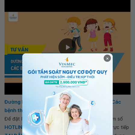
×
Đường hô hấp trên gồm những bộ phận nào? Các
bệnh thường gặp ở đường hô hấp trên
Để đặt lịch khám tại viện, Quý khách vui lòng bấm số
HOTLINE
, đặt mua
GÓI DỊCH VỤ
hoặc đặt lịch trực tiếp