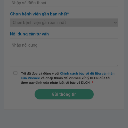
Chọn bệnh viện gần bạn nhất*
Nội dung cần tư vấn
Tôi đã đọc và đồng ý với
Chính sách bảo vệ dữ liệu cá nhân
của Vinmec
và chấp thuận để Vinmec xử lý DLCN của tôi
theo quy định của pháp luật về bảo vệ DLCN.
*
Gửi thông tin