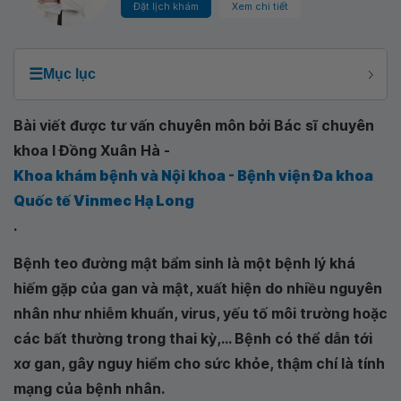
Đặt lịch khám
Xem chi tiết
☰
Mục lục
Bài viết được tư vấn chuyên môn bởi Bác sĩ chuyên
khoa I Đồng Xuân Hà -
Khoa khám bệnh và Nội khoa - Bệnh viện Đa khoa
Quốc tế Vinmec Hạ Long
.
Bệnh teo đường mật bẩm sinh là một bệnh lý khá
hiếm gặp của gan và mật, xuất hiện do nhiều nguyên
nhân như nhiễm khuẩn, virus, yếu tố môi trường hoặc
các bất thường trong thai kỳ,... Bệnh có thể dẫn tới
xơ gan, gây nguy hiểm cho sức khỏe, thậm chí là tính
mạng của bệnh nhân.