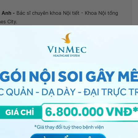
c Anh -
Bác sĩ chuyên khoa Nội tiết - Khoa Nội tổng
es City.
kích thước 36mmx38mm có nguy hiểm không?
”, bác
TIRADs 4A kích thước 36mmx38mm
, cần được chọc tế
dao động từ 10-20%). Việc can thiệp ngoại khoa sẽ tùy
hám chuyên khoa Nội tiết để được tư vấn thêm về tình
ến giáp TIRADs 4A kích thước 36mmx38mm
, bạn có
nmec
để kiểm tra và tư vấn thêm. Cảm ơn bạn đã tin
có thật nhiều sức khỏe.