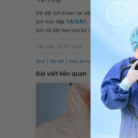
Trân trọng!
Để đặt lịch khám tại viện, Quý khách vui lò
lịch trực tiếp
TẠI ĐÂY
. Tải và đặt lịch khám
lịch và đặt hẹn mọi lúc mọi nơi ngay trên ứn
Cập nhật: 22-07-2024
QnA
Nội tiết
Siêu âm tuyến giáp
Phẫu thuật 
Bài viết liên quan