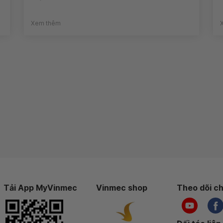
Xem thêm
Tải App MyVinmec
Vinmec shop
Theo dõi ch