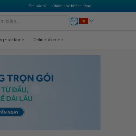
Tìm bác sĩ
Chăm sóc khách hàng
ng sức khoẻ
Online.Vinmec