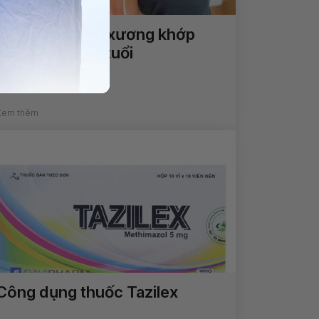
Điều trị đau cơ xương khớp
cho người cao tuổi
Xem thêm
Công dụng thuốc Tazilex