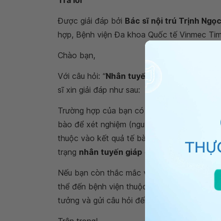
Trả lời
Được giải đáp bởi
Bác sĩ nội trú Trịnh Ngọ
hợp, Bệnh viện Đa khoa Quốc tế Vinmec Tim
Chào bạn,
Với câu hỏi: “
Nhân tuyến giáp TIRADs 4A 
sĩ xin giải đáp như sau:
Trường hợp của bạn có
nhân tuyến giáp 
bào để xét nghiệm (nguy cơ ác tính có thể 
thuộc vào kết quả tế bào học. Bạn nên đi k
trạng
nhân tuyến giáp
của bạn.
Nếu bạn còn thắc mắc về vấn đề
nhân tuy
thể đến bệnh viện thuộc
Hệ thống Y tế Vi
tưởng và gửi câu hỏi đến Vinmec. Chúc bạn 