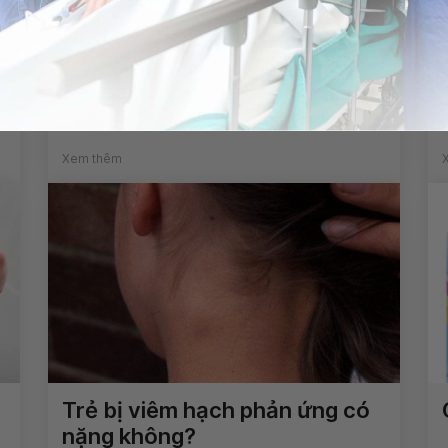
Kết quả xét nghiệm TSH: 1,
FT4: 42.62, FT3: 5.12 cho biết
bệnh lý gì?
Xem thêm
Trẻ bị viêm hạch phản ứng có
nặng không?