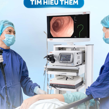
ng bấm số
HOTLINE
, đặt mua
GÓI DỊCH VỤ
hoặc đặt
 tự động trên ứng dụng My Vinmec để quản lý, theo dõi
g dụng.
Chia sẻ
tuyến giáp
Nhân tuyến giáp TIRADs 4A
Chọc tế bào