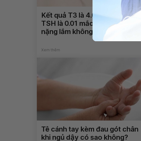
Kết quả T3 là 4.01,T4 là 5.59,
TSH là 0.01 mắc basedow có
nặng lắm không?
Xem thêm
Tê cánh tay kèm đau gót chân
khi ngủ dậy có sao không?