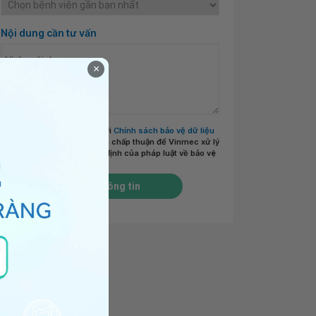
Nội dung cần tư vấn
×
Tôi đã đọc và đồng ý với
Chính sách bảo vệ dữ liệu
cá nhân của Vinmec
và chấp thuận để Vinmec xử lý
DLCN của tôi theo quy định của pháp luật về bảo vệ
DLCN.
*
Gửi thông tin