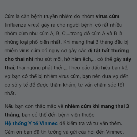
Cúm là căn bệnh truyền nhiễm do nhóm
virus cúm
(influenza virus) gây ra cho người bệnh, có rất nhiều
nhóm cúm như cúm A, B, C,...trong đó cúm A và B là
những loại phổ biến nhất. Khi mang thai 3 tháng đầu bị
nhiễm virus cúm có nguy cơ gây các
dị tật bất thường
cho thai nhi
như sứt môi, hở hàm ếch,... có thể gây
sảy
thai
, thai ngừng phát triển,...Theo các dấu hiệu bạn kể,
vợ bạn có thể bị nhiễm virus cúm, bạn nên đưa vợ đến
cơ sở y tế để được thăm khám, tư vấn chăm sóc tốt
nhất.
Nếu bạn còn thắc mắc về
nhiễm cúm khi mang thai 3
tháng
, bạn có thể đến bệnh viện thuộc
Hệ thống Y tế Vinmec
để kiểm tra và tư vấn thêm.
Cảm ơn bạn đã tin tưởng và gửi câu hỏi đến Vinmec.