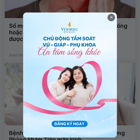
×
Sổ mũi và ho kèm đau đầu, rát họng có uống
hoặc ăn những thứ liên quan đến cà phê
được không?
Xem thêm
Bệnh viện Vinmec Central Park khai trương
Phòng khám Tiền mãn kinh