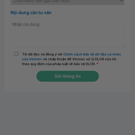
Nội dung cần tư vấn
Tôi đã đọc và đồng ý với
Chính sách bảo vệ dữ liệu cá nhân
của Vinmec
và chấp thuận để Vinmec xử lý DLCN của tôi
theo quy định của pháp luật về bảo vệ DLCN.
*
Gửi thông tin