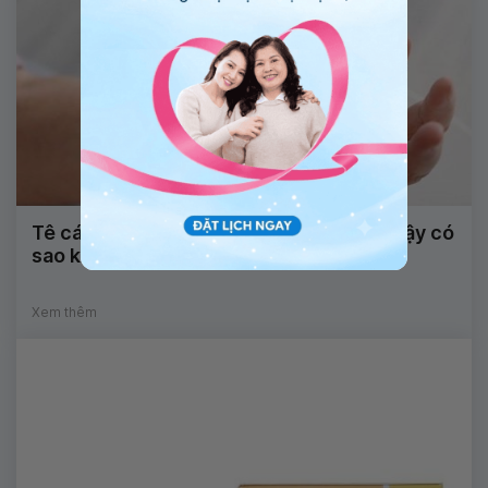
Tê cánh tay kèm đau gót chân khi ngủ dậy có
sao không?
Xem thêm