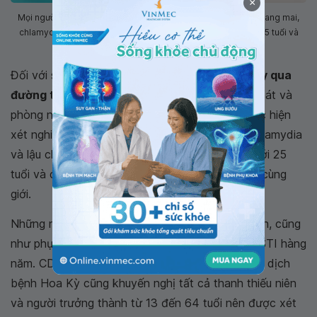
×
Mọi người nên thực hiện xét nghiệm hàng năm đối với bệnh giang mai,
chlamydia và lậu cho tất cả phụ nữ hoạt động tình dục dưới 25 tuổi và
cho tất cả đàn ông có quan hệ tình dục cùng giới
Đối với sàng lọc STI -
Sàng lọc nhiễm trùng lây qua
đường tình dục (STI)
, CDC - Trung tâm kiểm soát và
phòng ngừa dịch bệnh Hoa Kỳ, khuyên nên thực hiện
xét nghiệm hàng năm đối với bệnh giang mai, chlamydia
và lậu cho tất cả phụ nữ hoạt động tình dục dưới 25
tuổi và cho tất cả đàn ông có quan hệ tình dục cùng
giới.
Những người có bạn tình mới hoặc nhiều bạn tình, cũng
như phụ nữ mang thai, cũng nên được kiểm tra STI hàng
năm. CDC - Trung tâm kiểm soát và phòng ngừa dịch
bệnh Hoa Kỳ cũng khuyến nghị tất cả thanh thiếu niên
và người trưởng thành từ 13 đến 64 tuổi nên được xét