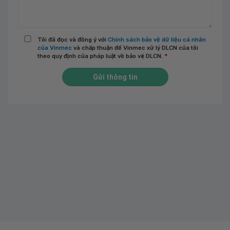
Tôi đã đọc và đồng ý với
Chính sách bảo vệ dữ liệu cá nhân
của Vinmec
và chấp thuận để Vinmec xử lý DLCN của tôi
theo quy định của pháp luật về bảo vệ DLCN.
*
Gửi thông tin