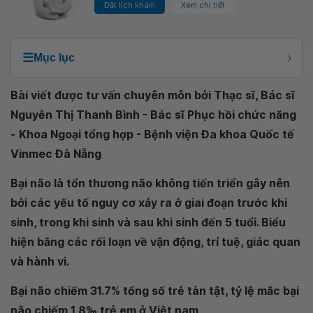
Đặt lịch khám
Xem chi tiết
☰
Mục lục
Bài viết được tư vấn chuyên môn bởi Thạc sĩ, Bác sĩ
Nguyễn Thị Thanh Bình - Bác sĩ Phục hồi chức năng
-
Khoa Ngoại tổng hợp - Bệnh viện Đa khoa Quốc tế
Vinmec Đà Nẵng
Bại não là tổn thương não không tiến triển gây nên
bởi các yếu tố nguy cơ xảy ra ở giai đoạn trước khi
sinh, trong khi sinh và sau khi sinh đến 5 tuổi. Biểu
hiện bằng các rối loạn về vận động, trí tuệ, giác quan
và hành vi.
Bại não chiếm 31.7% tổng số trẻ tàn tật, tỷ lệ mắc bại
não chiếm 1,8‰ trẻ em ở Việt nam