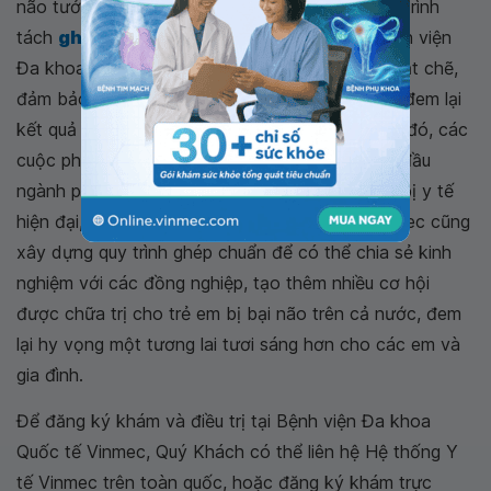
não tưởng chừng đã hết hy vọng. Toàn bộ quy trình
tách
ghép tế bào gốc điều trị bại não
tại Bệnh viện
Đa khoa Quốc tế Vinmec được thực hiện rất chặt chẽ,
đảm bảo an toàn theo đúng tiêu chuẩn quốc tế đem lại
kết quả điều trị khả quan cho người bệnh. Theo đó, các
cuộc phẫu thuật đều do các chuyên gia, bác sĩ đầu
ngành phụ trách cùng hệ thống máy móc, thiết bị y tế
hiện đại, dịch vụ y tế chất lượng. Ngoài ra, Vinmec cũng
xây dựng quy trình ghép chuẩn để có thể chia sẻ kinh
nghiệm với các đồng nghiệp, tạo thêm nhiều cơ hội
được chữa trị cho trẻ em bị bại não trên cả nước, đem
lại hy vọng một tương lai tươi sáng hơn cho các em và
gia đình.
Để đăng ký khám và điều trị tại Bệnh viện Đa khoa
Quốc tế Vinmec, Quý Khách có thể liên hệ Hệ thống Y
tế Vinmec trên toàn quốc, hoặc đăng ký khám trực