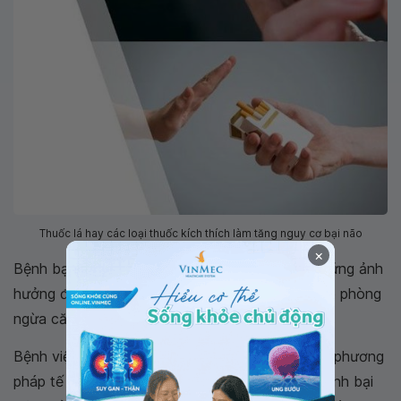
Thuốc lá hay các loại thuốc kích thích làm tăng nguy cơ bại não
×
Bệnh bại não là căn bệnh nguy hiểm để lại di chứng ảnh
hưởng đến cả cuộc đời của trẻ, do đó biện pháp phòng
ngừa căn bệnh này từ bào thai rất quan trọng.
Bệnh viện Đa khoa Quốc tế Vinmec đã áp dụng phương
pháp tế bào gốc điều trị thành công nhiều ca bệnh bại