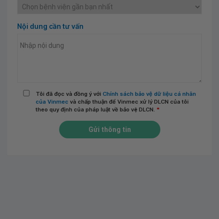
Nội dung cần tư vấn
Tôi đã đọc và đồng ý với
Chính sách bảo vệ dữ liệu cá nhân
của Vinmec
và chấp thuận để Vinmec xử lý DLCN của tôi
theo quy định của pháp luật về bảo vệ DLCN.
*
Gửi thông tin