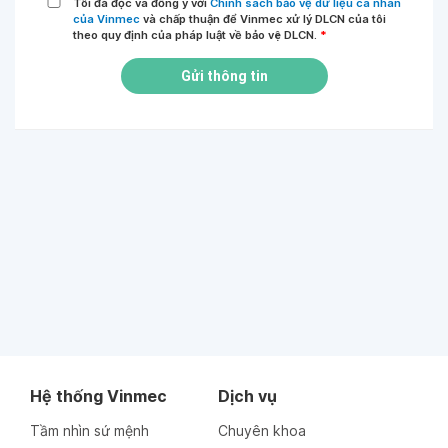
Tôi đã đọc và đồng ý với
Chính sách bảo vệ dữ liệu cá nhân
của Vinmec
và chấp thuận để Vinmec xử lý DLCN của tôi
theo quy định của pháp luật về bảo vệ DLCN.
*
Gửi thông tin
Hệ thống Vinmec
Dịch vụ
Tầm nhìn sứ mệnh
Chuyên khoa